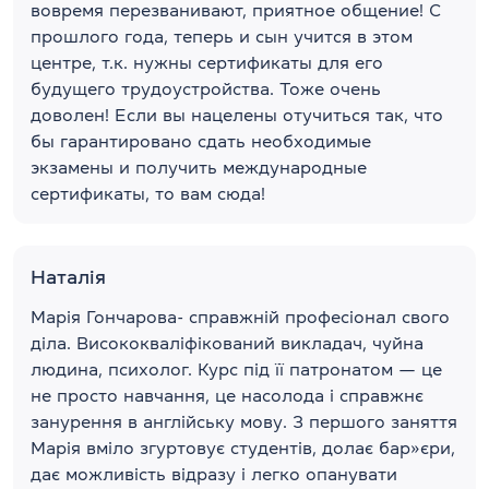
вовремя перезванивают, приятное общение! С
прошлого года, теперь и сын учится в этом
центре, т.к. нужны сертификаты для его
будущего трудоустройства. Тоже очень
доволен! Если вы нацелены отучиться так, что
бы гарантировано сдать необходимые
экзамены и получить международные
сертификаты, то вам сюда!
Наталія
Марія Гончарова- справжній професіонал свого
діла. Висококваліфікований викладач, чуйна
людина, психолог. Курс під її патронатом — це
не просто навчання, це насолода і справжнє
занурення в англійську мову. З першого заняття
Марія вміло згуртовує студентів, долає бар»єри,
дає можливість відразу і легко опанувати