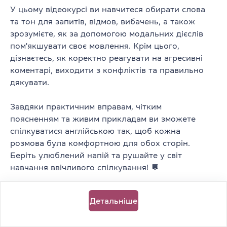
У цьому відеокурсі ви навчитеся обирати слова
та тон для запитів, відмов, вибачень, а також
зрозумієте, як за допомогою модальних дієслів
Підписка
пом'якшувати своє мовлення. Крім цього,
Говори — і знайомся! English for
дізнаєтесь, як коректно реагувати на агресивні
коментарі, виходити з конфліктів та правильно
networking
дякувати.
Лексика
Бізнес
Speaking
Тривалість
0 год 45 хв
Завдяки практичним вправам, чітким
3
відео
15
завдань
поясненням та живим прикладам ви зможете
Для всіх
спілкуватися англійською так, щоб кожна
Рівень від
B1
розмова була комфортною для обох сторін.
Беріть улюблений напій та рушайте у світ
навчання ввічливого спілкування! 💬
Підписка
Superlatives, as...as... та інші способи
Детальніше
порівнювати слова
Лексика
Граматика
Speaking
Writing