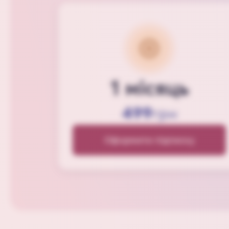
1 місяць
499
грн
Оформити підписку