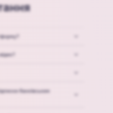
тання
тформу?
відео?
ідписки банківським