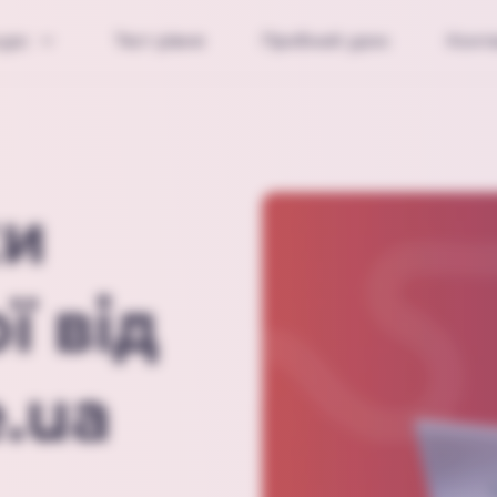
урс
Тест рівня
Пробний урок
Конт
ки
ї від
.ua