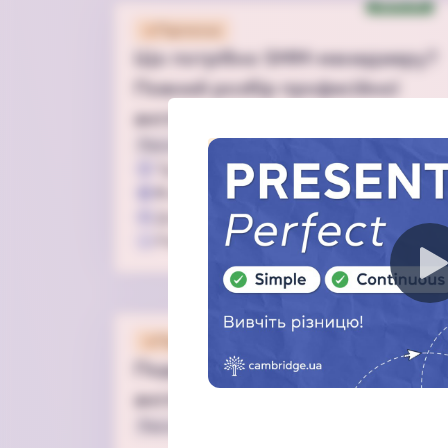
Special
Підписка
Що потрібно SMM-менеджеру?
Повний розбір професійної
англійської та бази в SMM
Лексика
Бізнес
Speaking
Вимова
Цей курс доступний лише за 
Тривалість
4 год 0 хв
Граматика
Speaking
Writing
Ч
9
відео
47
завдань
Тривалість
1 год 25 хв
Для всіх
3
відео
11
завдань
Рівень від
B2
Підписка
Подорожуємо і вчимо тварин
англійською 🐾
Лексика
Speaking
Вимова
З нуля