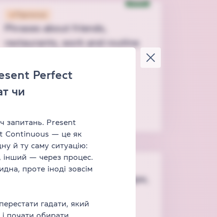
New
Підписка
Phrases about friends,
restaurants, work and routine
Лексика
Speaking
Listening
esent Perfect
Тривалість
1 год 40 хв
ат чи
5
відео
19
завдань
Для всіх
Рівень від
A2
іч запитань. Present
ct Continuous — це як
ну й ту саму ситуацію:
, інший — через процес.
Підписка
идна, проте іноді зовсім
English start ⭐ Вчимо кольори,
цифри, одяг, частини тіла
перестати гадати, який
Лексика
Speaking
З нуля
 і почати обирати