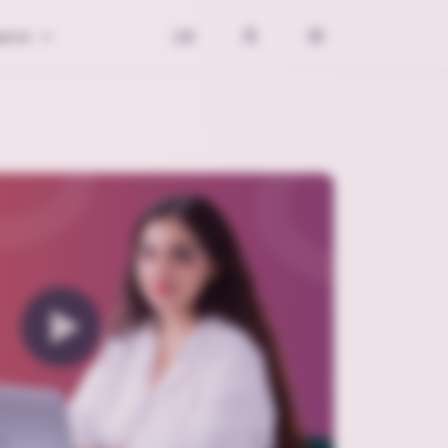
акти
UK