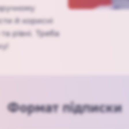
зручному
сти й корисні
та рівні. Треба
у!
Формат підписки