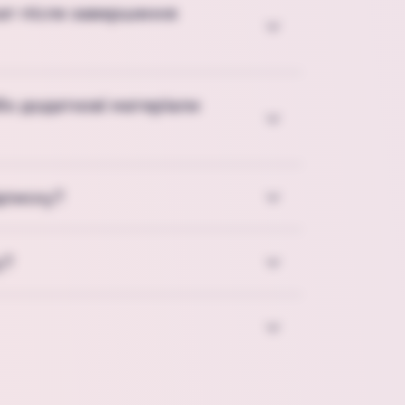
ат після завершення
бо додаткові матеріали
дписку?
у?