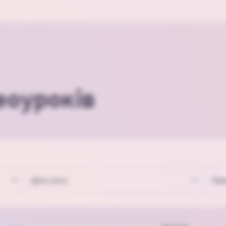
еоуроків
Для кого
Тем