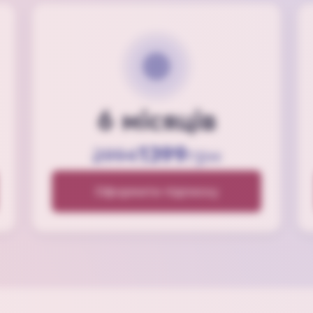
6 місяців
1399
2994
грн
Оформити підписку