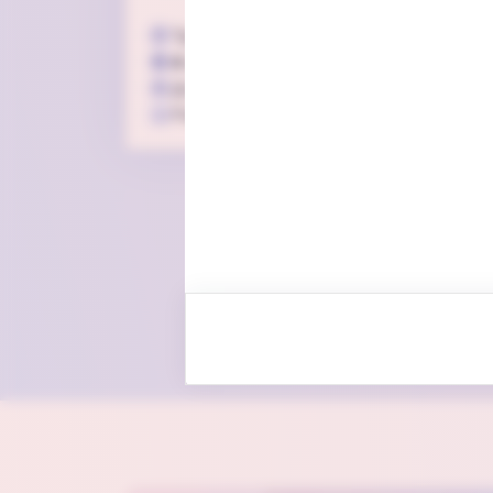
Тривалість
1 год 30 хв
4
відео
32
завдань
Для дітей 6-8 років
Рівень від
A1