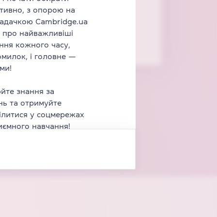
їтивно, з опорою на
Тривалість
1 год 35 хв
кладачкою Cambridge.ua
3
відео
25
завдань
я про найважливіші
Для дітей 6-8 років
ння кожного часу,
Рівень від
A1
омилок, і головне —
ми!
йте знання за
нь та отримуйте
ілитися у соцмережах
иємного навчання!