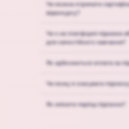
Чи можна отримати сертифік
відеокурсу?
Чи є на платформі підказки а
для самостійного навчання?
Як здійснюється оплата за пі
Чи можу я скасувати підписк
Як змінити період підписки?