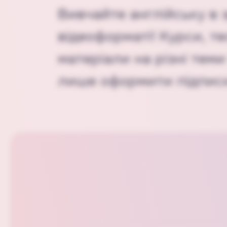
Вивчайте англійську в 
відеоформаті! Курси, те
матеріали на різні теми 
лише оформити підписк