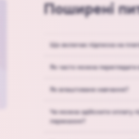
Поширені пи
Що включає підписка на пла
Як часто можна переглядати 
Як влаштоване навчання?
Чи можна здійснити оплату п
переказом?