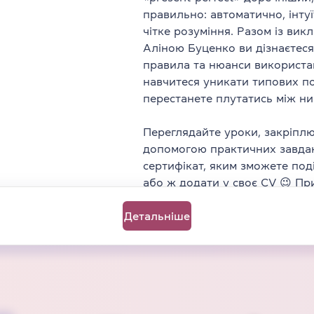
Граматика
Speaking
Writing
Часи
правильно: автоматично, інту
Тривалість
1 год 25 хв
чітке розуміння. Разом із ви
3
відео
11
завдань
Аліною Буценко ви дізнаєтес
Для всіх
правила та нюанси використа
Рівень від
B1
навчитеся уникати типових п
перестанете плутатись між ни
Переглядайте уроки, закріплю
допомогою практичних завда
Показати більше відеоуроків
сертифікат, яким зможете под
або ж додати у своє CV 😉 Пр
Детальніше