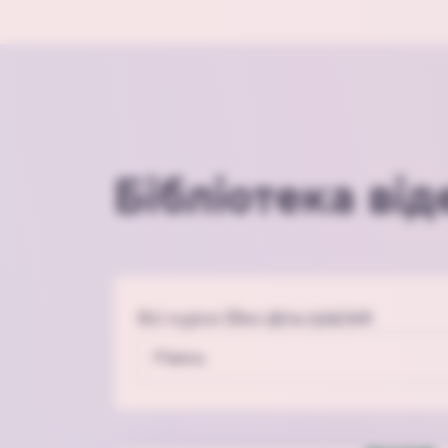
Бібліотека від
Всі курси (без фільтрів):
64
Рівень