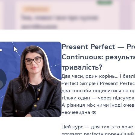
New
Підписка
Їжа, смаки і все про кухню
англійською
Лексика
Speaking
Listening
Present Perfect — Pr
підпискою
Тривалість
2 год 30 хв
аси
Continuous: результ
5
відео
36
завдань
Для всіх
Для всіх
тривалість?
Рівень від
B1
Рівень від
B1
Два часи, один корінь... і безл
Perfect Simple і Present Perfe
два способи подивитися на од
тільки один — через підсумок
Підписка
А різниця між ними іноді очев
Present Perfect — Present
неочевидна 🫨
Perfect Continuous: результат
Цей курс — для тих, хто хоче 
чи тривалість?
«present perfect» доречніший,