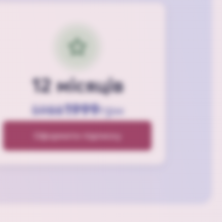
12 місяців
1999
5988
грн
Оформити підписку