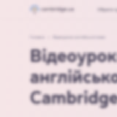
Обрати к
Головна
Відеоуроки англійської мови
Відеоуро
англійсько
Cambridge