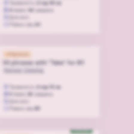
Тривалість
2 год 30 хв
4
відео
34
завдань
Для всіх
Рівень від
A1
Підписка
50 phrases with "Take" for B1
Лексика
Listening
Тривалість
2 год 15 хв
5
відео
25
завдань
Для всіх
Рівень від
B1
Podcast