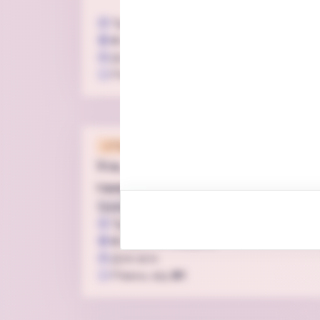
Тривалість
1 год 30 хв
4
відео
32
завдань
Для дітей 6-8 років
Рівень від
A1
Підписка
Усе, що було in the Past або що
таке Past Simple?
Граматика
Speaking
Writing
Часи
Тривалість
1 год 10 хв
4
відео
17
завдань
Для всіх
Рівень від
B1