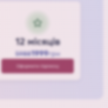
12 місяців
1999
5988
грн
Оформити підписку