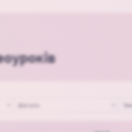
еоуроків
Для кого
Тем