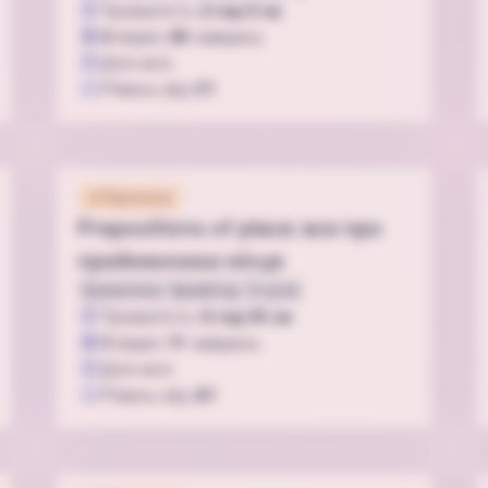
Тривалість
2 год 0 хв
4
відео
20
завдань
Для всіх
Рівень від
C1
Підписка
Prepositions of place: все про
прийменники місця
Граматика
Speaking
З нуля
Тривалість
0 год 55 хв
3
відео
11
завдань
Для всіх
Рівень від
A1