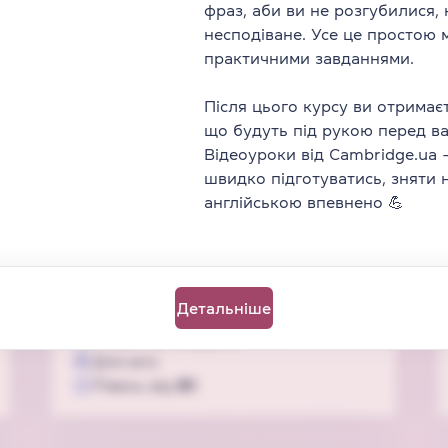
Граматика
Speaking
Writing
Часи
фраз, аби ви не розгубилися,
Тривалість
1 год 25 хв
несподіване. Усе це простою
3
відео
11
завдань
практичними завданнями.
Для всіх
Рівень від
B1
Після цього курсу ви отримаєт
що будуть під рукою перед в
Відеоуроки від Cambridge.ua
Special
швидко підготуватись, зняти 
англійською впевнено 💪
Безплатно
Power ON. Англійська про
світло, прилади та блекаути
Лексика
Speaking
Детальніше
Тривалість
2 год 0 хв
3
відео
27
завдань
Для всіх
Рівень від
B1