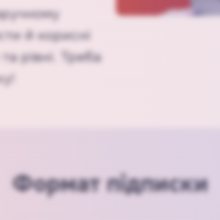
зручному
сти й корисні
та рівні. Треба
у!
Формат підписки