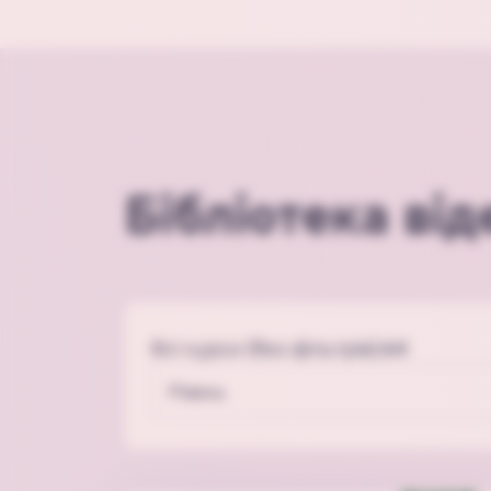
Бібліотека від
Всі курси (без фільтрів):
64
Рівень