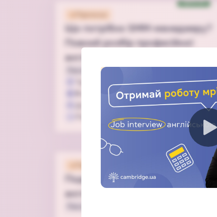
Special
Підписка
Що потрібно SMM-менеджеру?
Повний розбір професійної
англійської та бази в SMM
Лексика
Бізнес
Speaking
Вимова
Цей курс доступний лише за 
Тривалість
4 год 0 хв
Лексика
Бізнес
Speaking
9
відео
47
завдань
Тривалість
1 год 0 хв
Для всіх
4
відео
18
завдань
Рівень від
B2
Підписка
Подорожуємо і вчимо тварин
англійською 🐾
Лексика
Speaking
Вимова
З нуля