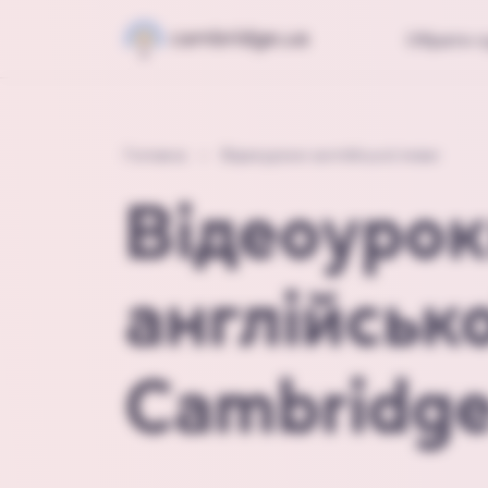
Обрати к
Головна
Відеоуроки англійської мови
Відеоуро
англійсько
Cambridge