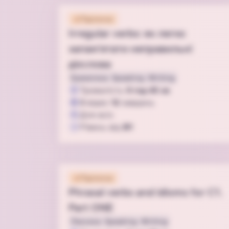
Підписка
Irregular verbs: як легко
запам'ятати неправильні
дієслова
Граматика
Speaking
Writing
Тривалість
0 год 45 хв
3
відео
12
завдань
Для всіх
Рівень від
B1
Підписка
Phrasal verbs and idioms for C1.
Part ONE
Лексика
Speaking
Writing