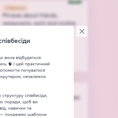
New
Підписка
Phrases about friends,
restaurants, work and routine
Лексика
Speaking
Listening
співбесіди
Тривалість
1 год 40 хв
5
відео
19
завдань
Для всіх
що вона відбудеться
Рівень від
A2
ись 🧠 І цей практичний
допомогти почуватися
рекрутером, незалежно
Підписка
 структуру співбесіди,
English start ⭐ Вчимо кольори,
мо поради, щоб ви
цифри, одяг, частини тіла
від, навички та
Лексика
Speaking
З нуля
е — покажемо шаблони