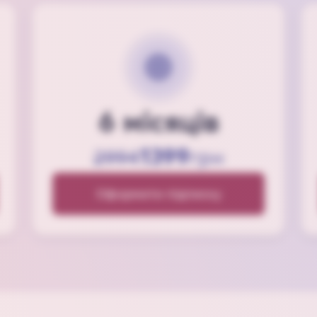
6 місяців
1399
2994
грн
Оформити підписку