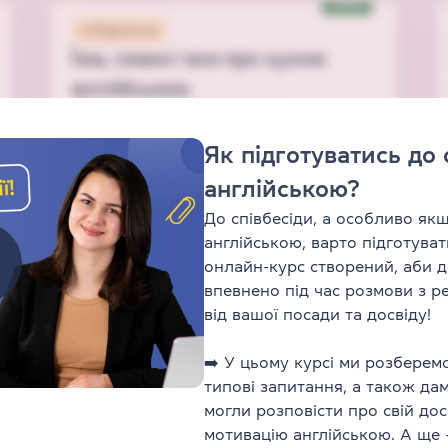
New
Підписка
Їжа, смаки і все про кухню
англійською
Лексика
Speaking
Listening
Як підготуватись до 
підпискою
Тривалість
2 год 30 хв
англійською?
5
відео
36
завдань
Для всіх
Для всіх
До співбесіди, а особливо як
Рівень від
B2
Рівень від
B1
англійською, варто підготуват
онлайн-курс створений, аби 
впевнено під час розмови з 
від вашої посади та досвіду!
Підписка
➡️ У цьому курсі ми розберемо
Present Perfect — Present
типові запитання, а також да
Perfect Continuous: результат
могли розповісти про свій дос
чи тривалість?
мотивацію англійською. А щ