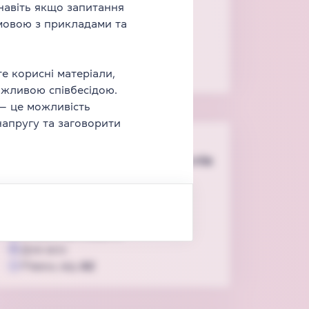
 навіть якщо запитання
Тривалість
1 год 35 хв
 мовою з прикладами та
3
відео
25
завдань
Для дітей 6-8 років
Рівень від
A1
е корисні матеріали,
ажливою співбесідою.
 — це можливість
напругу та заговорити
Підписка
Правила трьох базових дієслів
англійської
Граматика
Speaking
Writing
Тривалість
0 год 45 хв
3
відео
32
завдань
Для всіх
Рівень від
A2