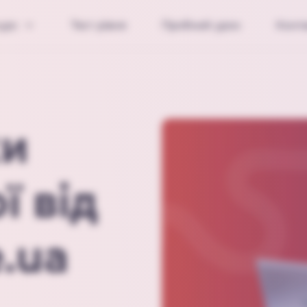
урс
Тест рівня
Пробний урок
Конт
ки
ї від
.ua