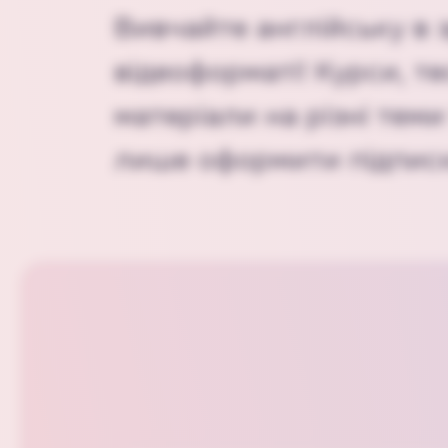
Вивчайте англійську в 
відеоформаті! Курси, те
матеріали на різні теми 
лише оформити підписк