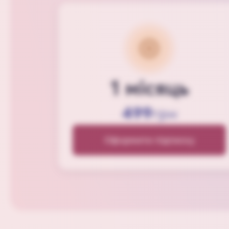
1 місяць
499
грн
Оформити підписку