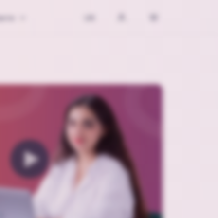
акти
UK