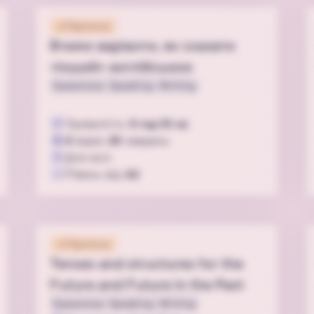
Підписка
Вчимо варіанти, як сказати
«інший» англійською
Граматика
Speaking
Writing
Тривалість
0 год 55 хв
4
відео
20
завдань
Для всіх
Рівень від
A2
Підписка
Tenses and structures for the
Future and Future in the Past
Граматика
Speaking
Writing