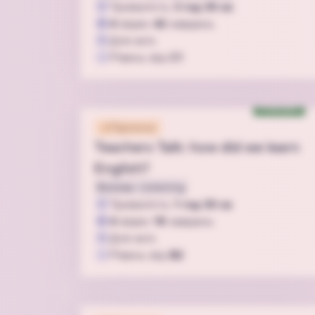
Тривалість
3 год 30 хв
4
відео
42
завдань
Для всіх
Рівень від
C1
Podcast
Підписка
Teachers Talk: how did we learn
English?
Вимова
Listening
Тривалість
1 год 30 хв
4
відео
18
завдань
Для всіх
Рівень від
B2