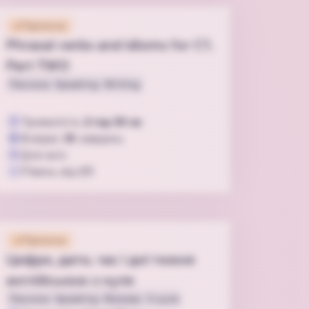
Підписка
Phrasal verbs and idioms for C1.
Part TWO
Лексика
Speaking
Writing
Тривалість
2 год 30 хв
3
відео
35
завдань
Для всіх
Рівень від
C1
Підписка
Цифри, дати, час і дні тижня
англійською з нуля
Лексика
Speaking
Вимова
З нуля