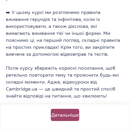
➡️ У цьому курсі ми розглянемо правила
вживання герундія та інфінітива, коли їх
Підписка
використовувати, а також дієслова, які
Говори — і знайомся! English for
вимагають вживання тієї чи іншої форми. Ми
пояснимо ці, на перший погляд, складні правила
networking
на простих прикладах! Крім того, ви закріпите
Лексика
Бізнес
Speaking
вивчене за допомогою відеовправ та тестів.
Тривалість
0 год 45 хв
3
відео
15
завдань
Після курсу збережіть корисні посилання, щоб
Для всіх
ретельно повторити тему та прояснити будь-які
Рівень від
B1
складні моменти. Адже, відеоуроки від
Cambridge.ua — це швидкий та простий спосіб
знайти відповіді на питання, що хвилюють!
Підписка
Superlatives, as...as... та інші способи
Детальніше
порівнювати слова
Лексика
Граматика
Speaking
Writing