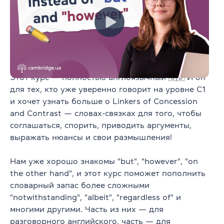
Уровень от
A1
7
видео
9
заданий
Для всех
Уровень от
C1
Stop saying "but": advanced linkers for
Показать больше видеоуроков
professional speech
Этот курс — полностью англоязычный 🇬🇧 И он
для тех, кто уже уверенно говорит на уровне C1
и хочет узнать больше о Linkers of Concession
and Contrast — словах-связках для того, чтобы
Распространенные
соглашаться, спорить, приводить аргументы,
выражать нюансы и свои размышления!
вопросы
Нам уже хорошо знакомы "but", "however", "on
the other hand", и этот курс поможет пополнить
словарный запас более сложными
Что включает подписка на
"notwithstanding", "albeit", "regardless of" и
платформу?
многими другими. Часть из них — для
разговорного английского, часть — для