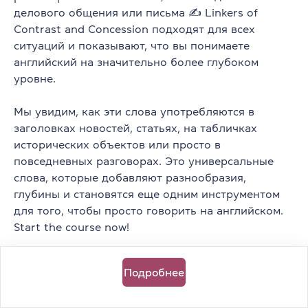
делового общения или письма ✍️ Linkers of
Как часто можно просматривать
Contrast and Concession подходят для всех
видео?
ситуаций и показывают, что вы понимаете
английский на значительно более глубоком
уровне.
Как организовано обучение?
Мы увидим, как эти слова употребляются в
заголовках новостей, статьях, на табличках
Можно ли осуществить оплату
исторических объектов или просто в
подписки банковским переводом?
повседневных разговорах. Это универсальные
слова, которые добавляют разнообразия,
глубины и становятся еще одним инструментом
Можно ли получить сертификат
для того, чтобы просто говорить на английском.
после завершения видеокурса?
Start the course now!
Есть ли на платформе подсказки
Подробнее
или дополнительные материалы