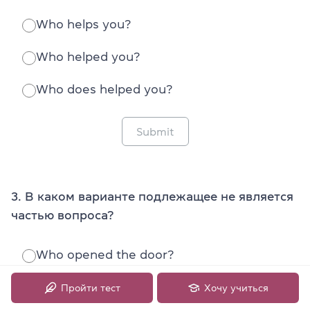
Who helps you?
Who helped you?
Who does helped you?
Submit
3. В каком варианте подлежащее не является
частью вопроса?
Who opened the door?
What made that sound?
Пройти тест
Хочу учиться