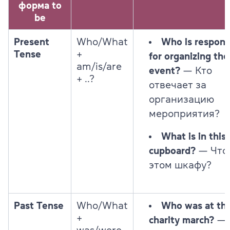
форма to
be
Present
Who/What
Who is respons
Tense
+
for organizing the
am/is/are
event?
— Кто
+ ..?
отвечает за
организацию
мероприятия?
What is in this
cupboard?
— Что
этом шкафу?
Past Tense
Who/What
Who was at th
+
charity march?
— 