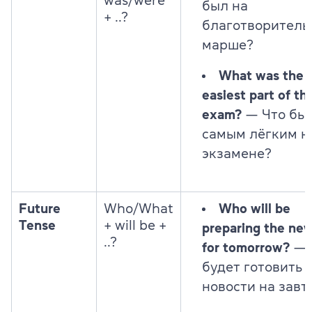
was/were
был на
+ ..?
благотворитель
марше?
What was the
easiest part of th
exam?
— Что бы
самым лёгким н
экзамене?
Future
Who/What
Who will be
Tense
+ will be +
preparing the ne
..?
for tomorrow?
— 
будет готовить
новости на завт