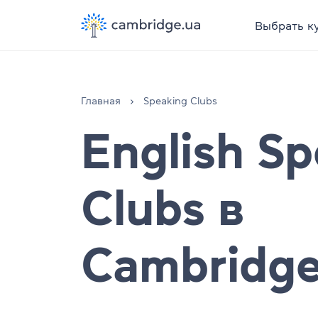
Выбрать к
Главная
Speaking Clubs
English S
Clubs в
Cambridge