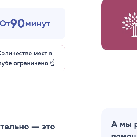
90
От
минут
Количество мест в
лубе ограничено ☝️
А мы 
тельно — это
помощ