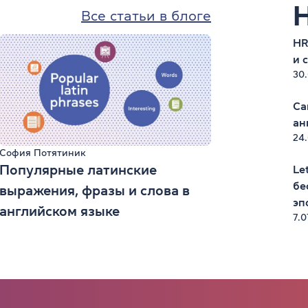
Все статьи в блоге
HR
и 
30
Ca
ан
24
София Потятиник
Популярные латинские
Le
бе
выражения, фразы и слова в
эп
английском языке
7.0