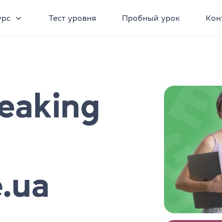
урс
Тест уровня
Пробный урок
Кон
peaking
.ua