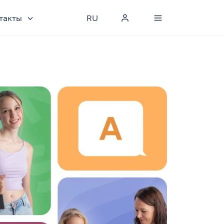
такты
RU