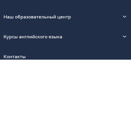
Наш образовательный центр
Курсы английского языка
Контакты
Киев, 01054, Украина, ул. Ярославов Вал, 13/2-Б, офис 39.
Ближайшая станция метро — Золотые Ворота
Показать на Google Maps
Наши Telegram-каналы