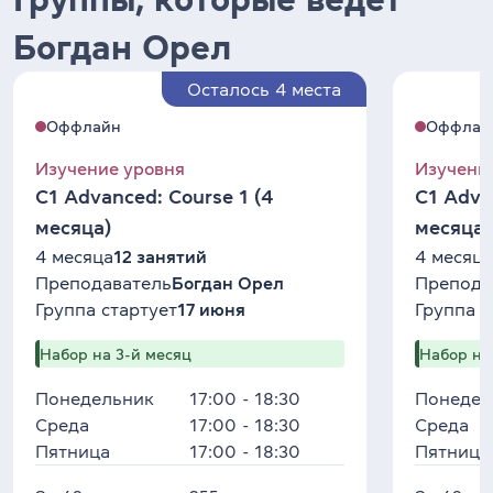
Богдан Орел
Осталось 4 места
Оффлайн
Оффлай
Изучение уровня
Изучени
C1 Advanced: Course 1 (4
C1 Adva
месяца)
месяца)
4 месяца
12 занятий
4 месяца
Преподаватель
Богдан Орел
Препода
Группа стартует
17 июня
Группа с
Набор на 3-й месяц
Набор на
Понедельник
17:00 - 18:30
Понедел
Среда
17:00 - 18:30
Среда
Пятница
17:00 - 18:30
Пятница