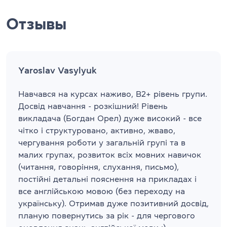
Отзывы
Yaroslav Vasylyuk
Навчався на курсах наживо, В2+ рівень групи.
Досвід навчання - розкішний! Рівень
викладача (Богдан Орел) дуже високий - все
чітко і структуровано, активно, жваво,
чергування роботи у загальній групі та в
малих групах, розвиток всіх мовних навичок
(читання, говоріння, слухання, письмо),
постійні детальні пояснення на прикладах і
все англійською мовою (без переходу на
українську). Отримав дуже позитивний досвід,
планую повернутись за рік - для чергового