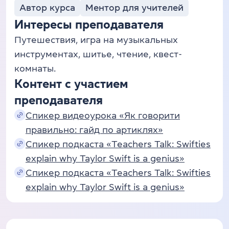
Автор курса
Ментор для учителей
Интересы преподавателя
Путешествия, игра на музыкальных
инструментах, шитье, чтение, квест-
комнаты.
Контент с участием
преподавателя
Спикер видеоурока «Як говорити
правильно: гайд по артиклях»
Спикер подкаста «Teachers Talk: Swifties
explain why Taylor Swift is a genius»
Спикер подкаста «Teachers Talk: Swifties
explain why Taylor Swift is a genius»