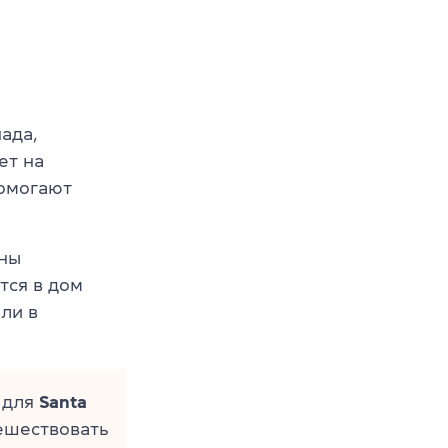
ада,
ет на
помогают
ены
тся в дом
ли в
 для
Santa
тешествовать