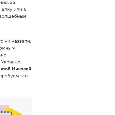
но, за
 елку или в
т волшебный
о ни назвали,
ромным
ьно
 Украине,
вятой Николай
опробуем это