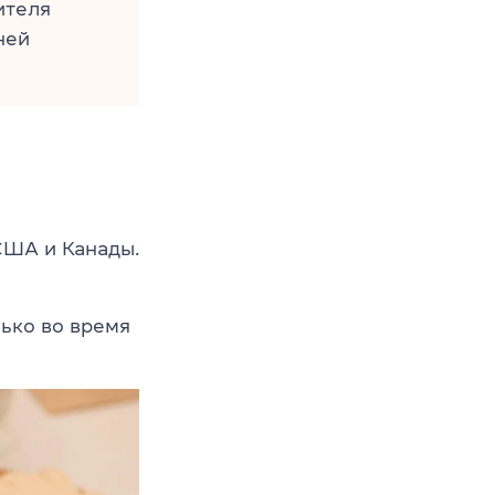
ителя
ней
США и Канады.
ько во время