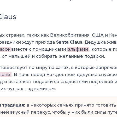
Claus
ых странах, таких как Великобритания, США и Кан
раздники ждут прихода
Santa Claus
. Дедушка жив
люсе
вместе с помощниками-
эльфами
, которые 
а от малышей и собирать желанные подарки.
тешествует по миру на санях, в которые запряж
лени
. В ночь перед Рождеством дедушка спускае
д и оставляет подарки со сладостями под елкой и
их чулках над камином.
 традиция:
в некоторых семьях принято готовить
ней вкусный перекус, чтобы у них были силы пу