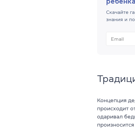
ребенк
Скачайте га
знания и п
Традиц
Концепция де
происходит о
одаривал бед
произносится