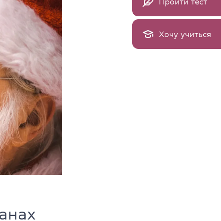
Пройти тест
Хочу учиться
ранах