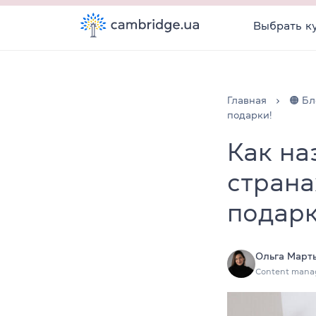
Выбрать к
Главная
🟠 Бл
подарки!
Как на
страна
подарк
Ольга Март
Content mana