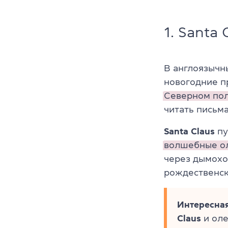
1. Santa 
В англоязычн
новогодние п
Северном по
читать письм
Santa Claus
пу
волшебные о
через дымохо
рождественск
Интересная
Claus
и оле