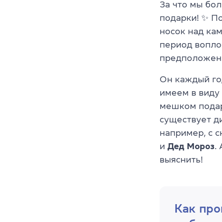
За что мы бо
подарки! ✨ По
носок над ка
период вопло
предположени
Он каждый год
имеем в виду
мешком пода
существует ди
например, с 
и
Дед Мороз
.
выяснить!
Как про