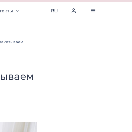
такты
RU
 заказываем
зываем