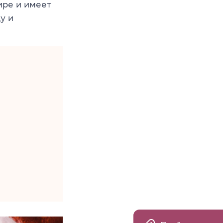
ире и имеет
у и