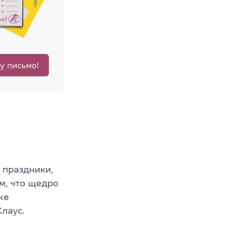
у письмо!
 праздники,
м, что щедро
ке
Клаус.