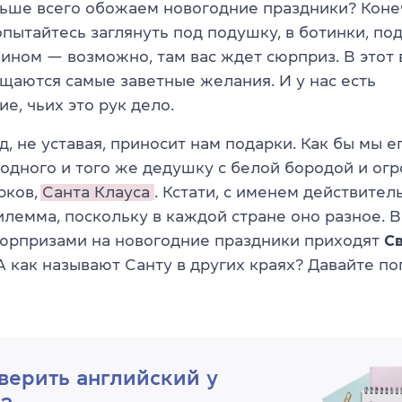
льше всего обожаем новогодние праздники? Конеч
пытайтесь заглянуть под подушку, в ботинки, под
мином — возможно, там вас ждет сюрприз. В это
щаются самые заветные желания. И у нас есть
е, чьих это рук дело.
, не уставая, приносит нам подарки. Как бы мы ег
 одного и того же дедушку с белой бородой и ог
рков,
Санта Клауса
. Кстати, с именем действител
лемма, поскольку в каждой стране оно разное. В
сюрпризами на новогодние праздники приходят
С
 А как называют Санту в других краях? Давайте п
верить английский у