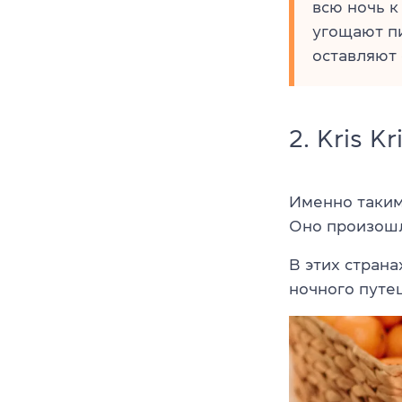
всю ночь к
угощают пи
оставляют 
2.
Kris Kr
Именно таким
Оно произошл
В этих стран
ночного путе