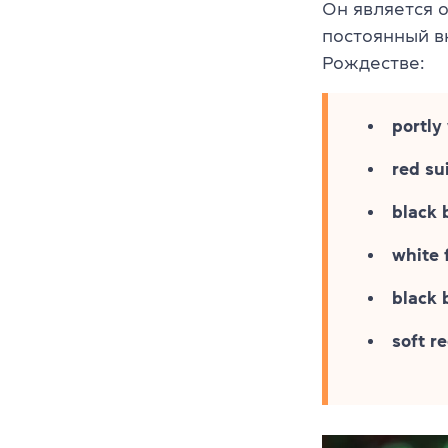
Он является 
постоянный в
Рождестве:
portly
red su
black 
white 
black 
soft r