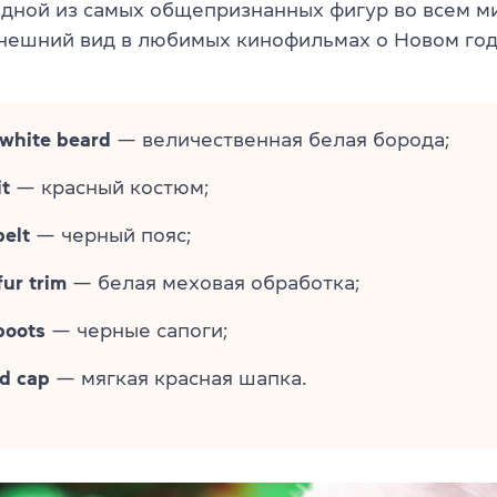
одной из самых общепризнанных фигур во всем м
нешний вид в любимых кинофильмах о Новом год
 white beard
— величественная белая борода;
it
— красный костюм;
belt
— черный пояс;
fur trim
— белая меховая обработка;
boots
— черные сапоги;
ed cap
— мягкая красная шапка.