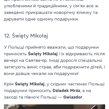
улюбленими й традиційними, у сім’ях все ж
заведено прикрашати новорічну ялинку та
дарувати одне одному подарунки.
12. Święty Mikołaj
У Польщі прийнято вважати, що подарунки
приносить
Święty Mikołaj
і їх відкривають після
вечері на Святвечір. Іноді дорослі спеціально
затягують виніс страв, аби подражнити дітей, і
вони довше чекали на подарунки!
Крім
Święty Mikołaj
, у східних частинах Польщі
подарунки приносить
Dziadek Mróz
, а на
заході та півночі Польщі —
Gwiazdor
.