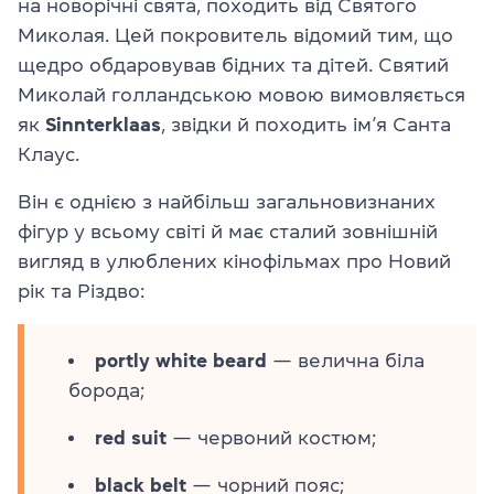
на новорічні свята, походить від Святого
Миколая. Цей покровитель відомий тим, що
щедро обдаровував бідних та дітей. Святий
Миколай голландською мовою вимовляється
як
Sinnterklaas
, звідки й походить ім’я Санта
Клаус.
Він є однією з найбільш загальновизнаних
фігур у всьому світі й має сталий зовнішній
вигляд в улюблених кінофільмах про Новий
рік та Різдво:
portly white beard
— велична біла
борода;
red suit
— червоний костюм;
black belt
— чорний пояс;