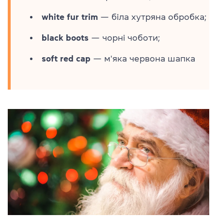
white fur trim
— біла хутряна обробка;
black boots
— чорні чоботи;
soft red cap
— м'яка червона шапка