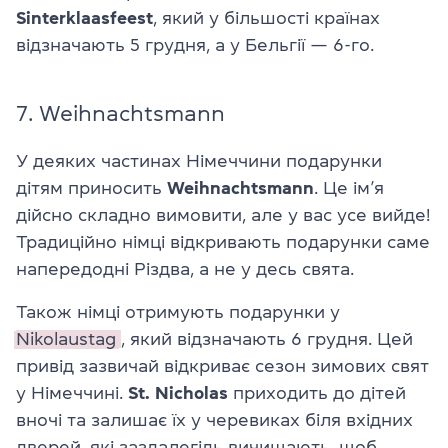
Sinterklaasfeest
, який у більшості країнах
відзначають 5 грудня, а у Бельгії — 6-го.
7. Weihnachtsmann
У деяких частинах Німеччини подарунки
дітям приносить
Weihnachtsmann
. Це ім’я
дійсно складно вимовити, але у вас усе вийде!
Традиційно німці відкривають подарунки саме
напередодні Різдва, а не у десь свята.
Також німці отримують подарунки у
Nikolaustag
, який відзначають 6 грудня. Цей
привід зазвичай відкриває сезон зимових свят
у Німеччині.
St. Nicholas
приходить до дітей
вночі та залишає їх у черевиках біля вхідних
дверей, які заздалегідь вичищають, щоб