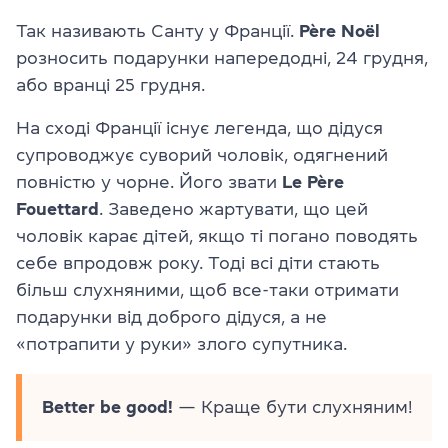
Так називають Санту у Франції.
Père Noël
розносить подарунки напередодні, 24 грудня,
або вранці 25 грудня.
На сході Франції існує легенда, що дідуся
супроводжує суворий чоловік, одягнений
повністю у чорне. Його звати
Le Père
Fouettard
. Заведено жартувати, що цей
чоловік карає дітей, якщо ті погано поводять
себе впродовж року. Тоді всі діти стають
більш слухняними, щоб все-таки отримати
подарунки від доброго дідуся, а не
«потрапити у руки» злого супутника.
Better be good!
— Краще бути слухняним!