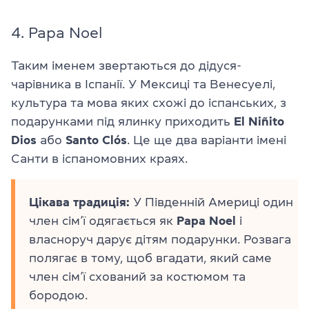
4. Papa Noel
Таким іменем звертаються до дідуся-
чарівника в Іспанії. У Мексиці та Венесуелі,
культура та мова яких схожі до іспанських, з
подарунками під ялинку приходить
El Niñito
Dios
або
Santo Clós
. Це ще два варіанти імені
Санти в іспаномовних краях.
Цікава традиція:
У Південній Америці один
член сім’ї одягається як
Papa Noel
і
власноруч дарує дітям подарунки. Розвага
полягає в тому, щоб вгадати, який саме
член сім’ї схований за костюмом та
бородою.