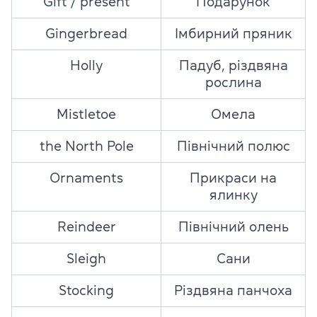
Gift / present
Подарунок
Gingerbread
Імбирний пряник
Holly
Падуб, різдвяна
рослина
Mistletoe
Омела
the North Pole
Північний полюс
Ornaments
Прикраси на
ялинку
Reindeer
Північний олень
Sleigh
Сани
Stocking
Різдвяна панчоха