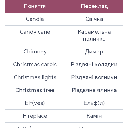
Поняття
Переклад
Candle
Свічка
Candy
cane
Карамельна
паличка
Chimney
Димар
Christmas carols
Різдвяні колядки
Christmas lights
Різдвяні вогники
Christmas tree
Різдвяна ялинка
E
lf(ves)
Ельф(и)
Fireplace
Камін