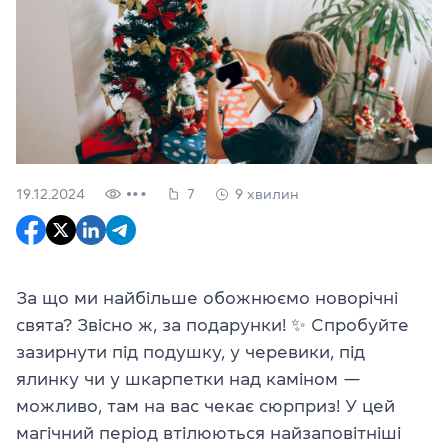
19.12.2024
7
9 хвилин
За що ми найбільше обожнюємо новорічні
свята? Звісно ж, за подарунки! ✨ Спробуйте
зазирнути під подушку, у черевики, під
ялинку чи у шкарпетки над каміном —
можливо, там на вас чекає сюрприз! У цей
магічний період втілюються найзаповітніші