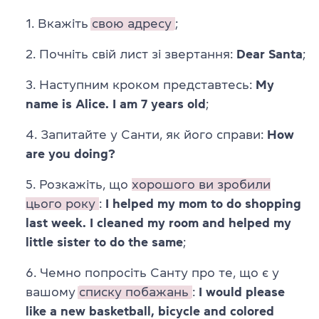
Вкажіть
свою адресу
;
Почніть свій лист зі звертання:
Dear Santa
;
Наступним кроком представтесь:
My
name is Alice. I am 7 years old
;
Запитайте у Санти, як його справи:
How
are you doing?
Розкажіть, що
хорошого ви зробили
цього року
:
I helped my mom to do shopping
last week. I cleaned my room and helped my
little sister to do the same
;
Чемно попросіть Санту про те, що є у
вашому
списку побажань
:
I would please
like a new basketball, bicycle and colored