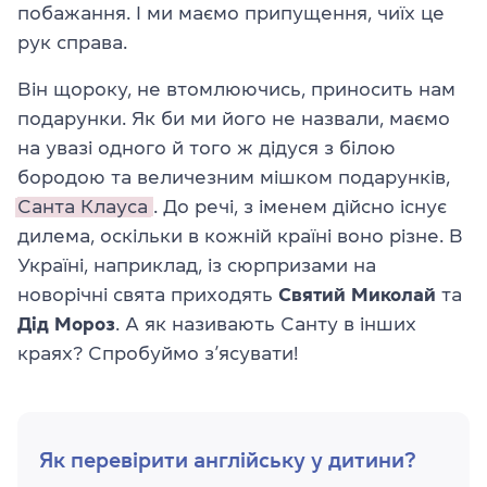
побажання. І ми маємо припущення, чиїх це
рук справа.
Він щороку, не втомлюючись, приносить нам
подарунки. Як би ми його не назвали, маємо
на увазі одного й того ж дідуся з білою
бородою та величезним мішком подарунків,
Санта Клауса
. До речі, з іменем дійсно існує
дилема, оскільки в кожній країні воно різне. В
Україні, наприклад, із сюрпризами на
новорічні свята приходять
Святий Миколай
та
Дід Мороз
. А як називають Санту в інших
краях? Спробуймо з’ясувати!
Як перевірити англійську у дитини?