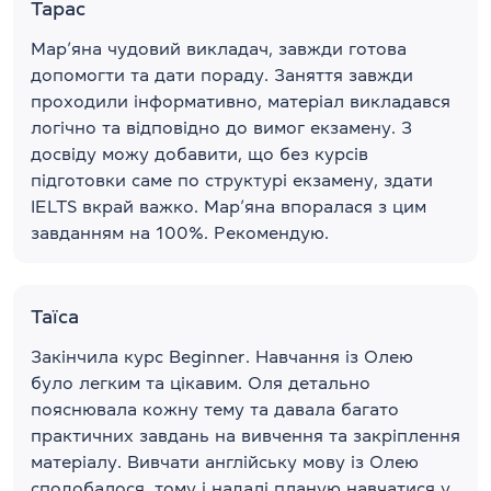
Тарас
Мар’яна чудовий викладач, завжди готова
допомогти та дати пораду. Заняття завжди
проходили інформативно, матеріал викладався
логічно та відповідно до вимог екзамену. З
досвіду можу добавити, що без курсів
підготовки саме по структурі екзамену, здати
IELTS вкрай важко. Мар’яна впоралася з цим
завданням на 100%. Рекомендую.
Таїса
Закінчила курс Beginner. Навчання із Олею
було легким та цікавим. Оля детально
пояснювала кожну тему та давала багато
практичних завдань на вивчення та закріплення
матеріалу. Вивчати англійську мову із Олею
сподобалося, тому і надалі планую навчатися у