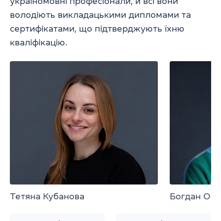
україномовні професіонали, й всі вони
володіють викладацькими дипломами та
сертифікатами, що підтверджують їхню
кваліфікацію.
Тетяна Кубанова
Богдан Ор