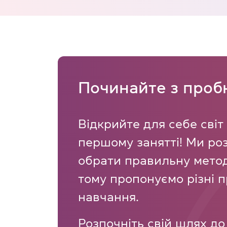
Починайте з проб
Відкрийте для себе світ
першому занятті! Ми ро
обрати правильну метод
тому пропонуємо різні 
навчання.
Розпочніть свій шлях д