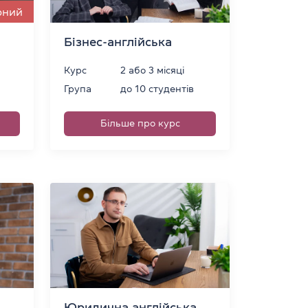
рний
Бізнес-англійська
Курс
2 або 3 місяці
Група
до 10 студентів
Більше про курс
Юридична англійська