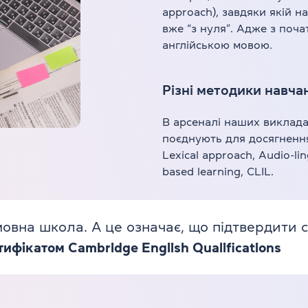
approach), завдяки якій н
вже “з нуля”. Адже з поча
англійською мовою.
Різні методики навча
В арсеналі наших виклада
поєднують для досягненн
Lexical approach, Audio-li
based learning, CLIL.
вна школа. А це означає, що підтвердити св
фікатом Cambridge English Qualifications