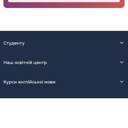
Студенту
Наш освітній центр
Курси англійської мови
Контакти
Київ, 01054, Україна, вул. Ярославів Вал, 13/2-Б, офіс 39.
Найближча станція метро — Золоті Ворота