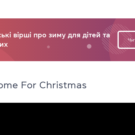
ькі вірші про зиму для дітей та
Чи
их
 Home For Christmas