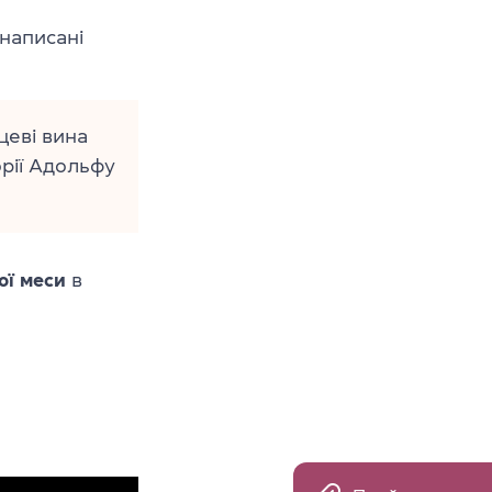
 написані
цеві вина
рії Адольфу
ої меси
в