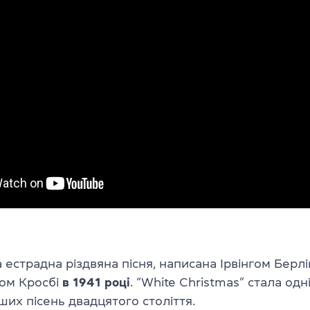
естрадна різдвяна пісня, написана Ірвінгом Берл
гом Кросбі
в 1941 році
. “White Christmas” стала одн
их пісень двадцятого століття.