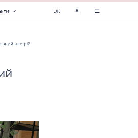
акти
UK
арівний настрій
ний