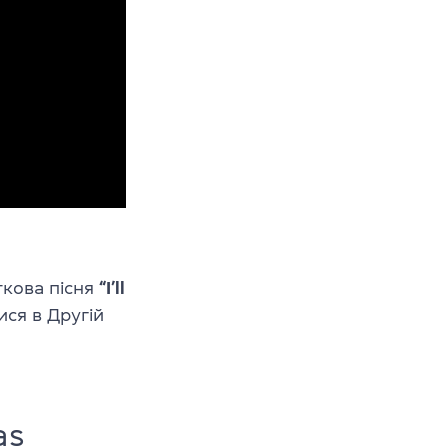
ткова пісня
“I’ll
ся в Другій
as