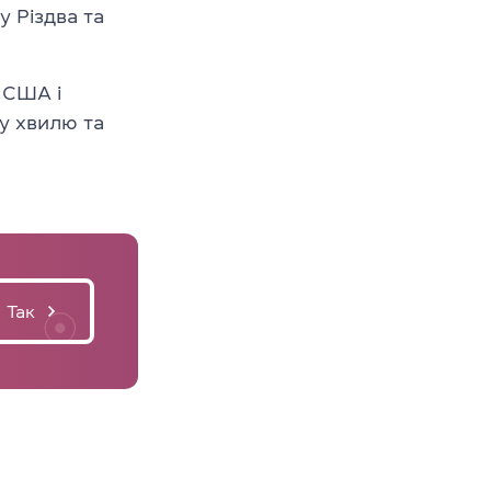
 Різдва та
у США і
ву хвилю та
Так