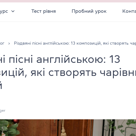
урс
Тест рівня
Пробний урок
Конт
ог
Різдвяні пісні англійською: 13 композицій, які створять ч
і пісні англійською: 13
ицій, які створять чарів
й
ger