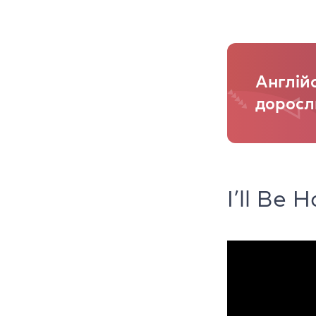
Англійс
доросл
I’ll Be