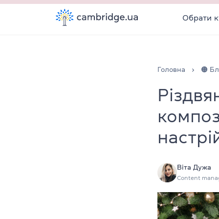
Обрати к
Головна
🟠 Бл
Різдвян
композ
настрі
Віта Дужа
Content mana