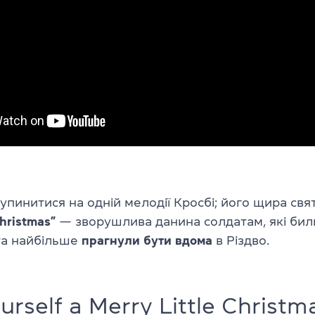
упинитися на одній мелодії Кросбі; його щира свя
hristmas”
— зворушлива данина солдатам, які били
а найбільше
прагнули бути вдома
в Різдво
.
urself a Merry Little Christm