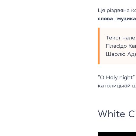
Ця різдвяна к
слова
і
музика
Текст нале
Пласідо Ка
Шарлю Ада
“O Holy night
католицькій ц
White C