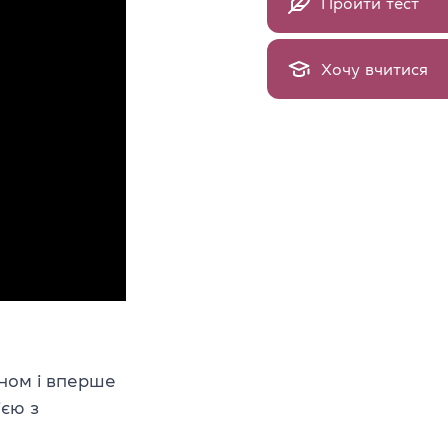
Пройти тест
Хочу вчитися
іном і вперше
ією з