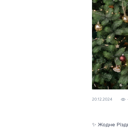
20.12.2024
✨
Жодне Різд