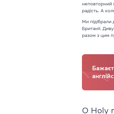
неповторний 
радість. А кол
Ми підібрали 
Британії. Див
разом з цим п
Бажаєт
англійс
O Holy 