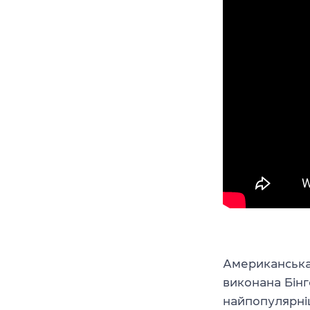
Американська 
виконана Бін
найпопулярніш