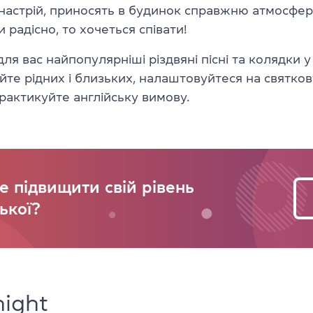
настрій, приносять в будинок справжню атмосферу
и радісно, то хочеться співати!
для вас найпопулярніші різдвяні пісні та колядки 
уйте рідних і близьких, налаштовуйтеся на святко
рактикуйте англійську вимову.
е підвищити свій рівень
ької?
night