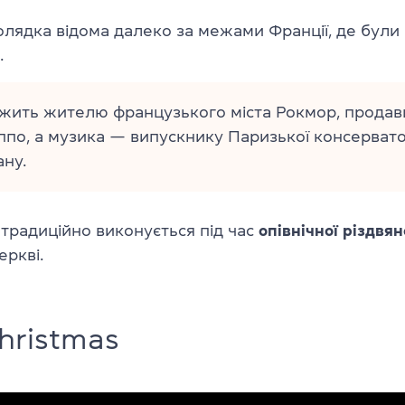
олядка відома далеко за межами Франції, де були
.
жить жителю французького міста Рокмор, продав
ппо, а музика — випускнику Паризької консервато
ну.
” традиційно виконується під час
опівнічної різдвян
еркві.
hristmas