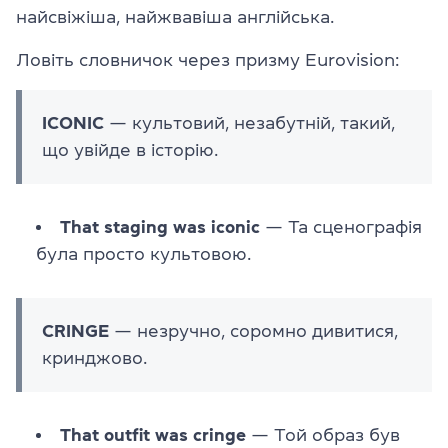
найсвіжіша, найжвавіша англійська.
Ловіть словничок через призму Eurovision:
ICONIC
— культовий, незабутній, такий,
що увійде в історію.
That staging was iconic
— Та сценографія
була просто культовою.
CRINGE
— незручно, соромно дивитися,
кринджово.
That outfit was cringe
— Той образ був