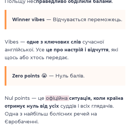
Польщу нес
праведливо обділили балами
.
Winner vibes
— Відчувається переможець.
Vibes —
одне з ключових слів
сучасної
англійської. Усе
це про настрій і відчуття
, які
щось або хтось передає.
Zero points
😭 — Нуль балів.
Nul points — це
офіційна
ситуація, коли країна
отримує нуль від усіх
суддів і всіх глядачів.
Одна з найбільш болісних речей на
Євробаченні.