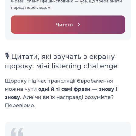
Фрази, сленг і фешн-словник — усе, що треба знати
перед переглядом!
Читати
🎙️ Цитати, які звучать з екрану
щороку: міні listening challenge
Щороку під час трансляції Євробачення
можна чути
одні й ті самі фрази — знову і
знову
. Але чи ви їх насправді розумієте?
Перевірмо.