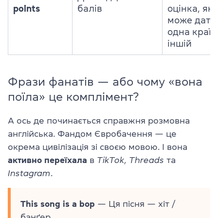
points
балів
оцінка, яку
може дати
одна країн
іншій
Фрази фанатів — або чому «вона
поїла» це комплімент?
А ось де починається справжня розмовна
англійська. Фандом Євробачення — це
окрема цивілізація зі своєю мовою. І вона
активно переїхала
в
TikTok, Threads
та
Instagram
.
This song is a bop
— Ця пісня — хіт /
банґер.