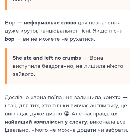
Bop —
неформальне слово
для позначення
дуже крутої, танцювальної пісні. Якщо пісня
bop
— ви не можете не рухатися.
She ate and left no crumbs
— Вона
виступила бездоганно, не лишила нічого
зайвого.
Дослівно «вона поїла і не залишила крихт» —
і так, для тих, хто тільки вивчає англійську, це
виглядає дуже дивно 😭 Але насправді
це
найвищий комплімент у сленгу
: виконала все
ідеально, нічого не можна додати чи забрати.