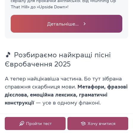
серіалу для прокачки англійської. Від «Running Up
That Hill» до «Upside Down»!
Детальніше...
🎵 Розбираємо найкращі пісні
Євробачення 2025
А тепер найцікавіша частина. Бо тут зібрана
справжня скарбниця мови.
Метафори, фразові
дієслова, емоційна лексика, граматичні
конструкції
— усе в одному флаконі.
🇦🇹 JJ — «Wasted Love»
Пройти тест
Хочу вчитися