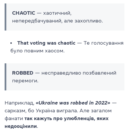
CHAOTIC
— хаотичний,
непередбачуваний, але захопливо.
That voting was chaotic
— Те голосування
було повним хаосом.
ROBBED
— несправедливо позбавлений
перемоги.
Наприклад,
«Ukraine was robbed in 2022»
—
сарказм, бо Україна виграла. Але загалом
фанати
так кажуть про улюбленців, яких
недооцінили
.