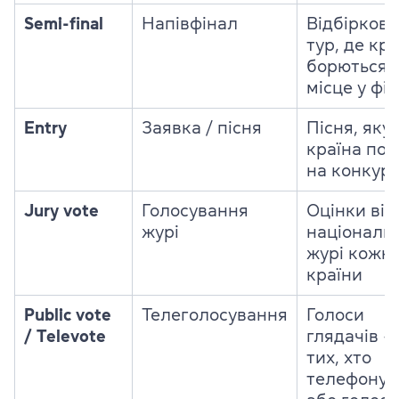
Semi-final
Напівфінал
Відбірков
тур, де кр
борються 
місце у фін
Entry
Заявка / пісня
Пісня, яку
країна под
на конкур
Jury vote
Голосування
Оцінки від
журі
національ
журі кожно
країни
Public vote
Телеголосування
Голоси
/ Televote
глядачів 
тих, хто
телефонує