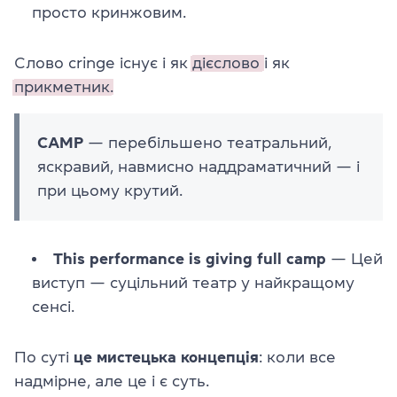
просто кринжовим.
Слово cringe існує і як
дієслово
і як
прикметник.
CAMP
— перебільшено театральний,
яскравий, навмисно наддраматичний — і
при цьому крутий.
This performance is giving full camp
— Цей
виступ — суцільний театр у найкращому
сенсі.
По суті
це мистецька концепція
: коли все
надмірне, але це і є суть.