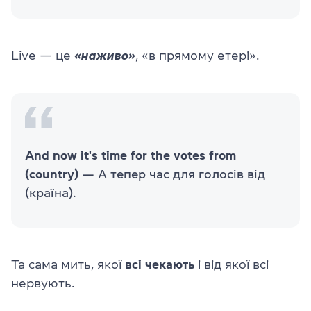
Live — це
«наживо»
, «в прямому етері».
And now it's time for the votes from
(country)
— А тепер час для голосів від
(країна).
Та сама мить, якої
всі чекають
і від якої всі
нервують.