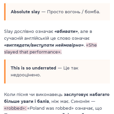
Absolute slay
— Просто вогонь / бомба.
Slay дослівно означає
«вбивати»
, але в
сучасній англійській це слово означає
«виглядати/виступати неймовірно»
.
«She
slayed that performance».
This is so underrated
— Це так
недооцінено.
Коли пісня чи виконавець
заслуговує набагато
більше уваги і балів
, ніж має. Синонім —
«robbed»:
«Poland was robbed» означає, що