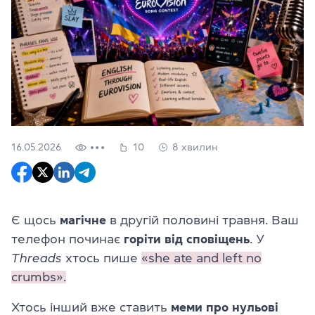
16.05.2026
10
8 хвилин
Є щось
магічне
в другій половині травня. Ваш
телефон починає
горіти від сповіщень
. У
Threads
хтось пише
«she ate and left no
crumbs».
Хтось інший вже ставить
меми про нульові