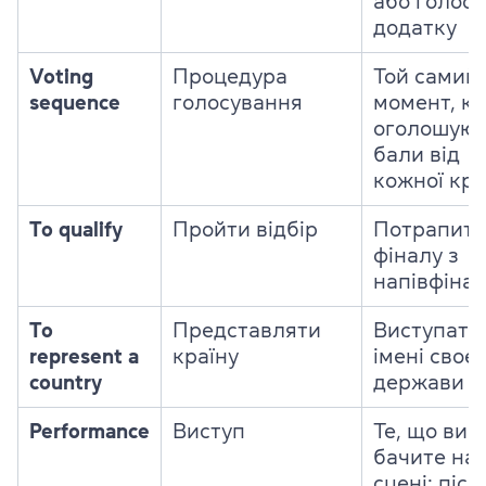
або голосу
додатку
Voting
Процедура
Той самий
sequence
голосування
момент, к
оголошуют
бали від
кожної кра
To qualify
Пройти відбір
Потрапити
фіналу з
напівфіна
To
Представляти
Виступати 
represent a
країну
імені своєї
country
держави
Performance
Виступ
Те, що ви
бачите на
сцені: пісн