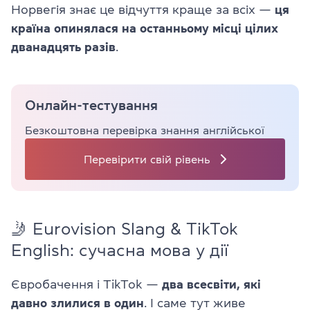
Норвегія знає це відчуття краще за всіх —
ця
країна опинялася на останньому місці цілих
дванадцять разів
.
Онлайн-тестування
Безкоштовна перевірка знання англійської
Перевірити свій рівень
🤳 Eurovision Slang & TikTok
English: сучасна мова у дії
Євробачення і TikTok —
два всесвіти, які
давно злилися в один
. І саме тут живе