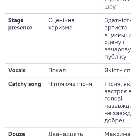
шоу
Stage
Сценічна
Здатність
presence
харизма
артиста
«тримати»
сцену і
зачаровув
публіку
Vocals
Вокал
Якість спів
Catchy song
Чіпляюча пісня
Пісня, яка
застряє в
голові
назавжди (
не завжди
добре)
Douze
Дванадцять
Максимал