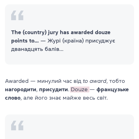
The (country) jury has awarded douze
points to…
— Журі (країна) присуджує
дванадцять балів…
Awarded — минулий час від
to award
, тобто
нагородити
,
присудити
.
Douze
—
французьке
слово
, але його знає майже весь світ.