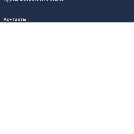
Контакты
Киев, 01054, Украина, ул. Ярославов Вал, 13/2-Б, офис 39.
Ближайшая станция метро — Золотые Ворота
Показать на Google Maps
Наши Telegram-каналы
CambridgeUA
CambridgeUA Clubs