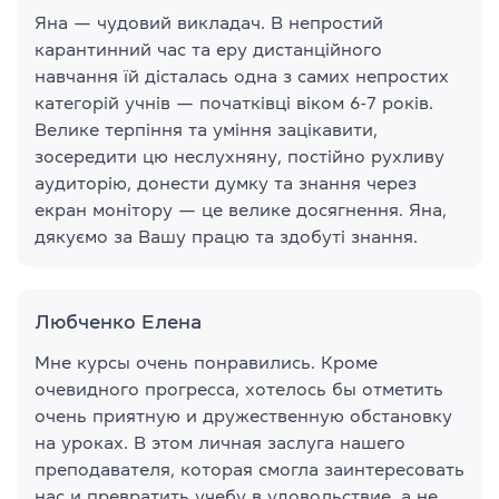
Яна — чудовий викладач. В непростий
карантинний час та еру дистанційного
навчання їй дісталась одна з самих непростих
категорій учнів — початківці віком 6-7 років.
Велике терпіння та уміння зацікавити,
зосередити цю неслухняну, постійно рухливу
аудиторію, донести думку та знання через
екран монітору — це велике досягнення. Яна,
дякуємо за Вашу працю та здобуті знання.
Любченко Елена
Мне курсы очень понравились. Кроме
очевидного прогресса, хотелось бы отметить
очень приятную и дружественную обстановку
на уроках. В этом личная заслуга нашего
преподавателя, которая смогла заинтересовать
нас и превратить учебу в удовольствие, а не