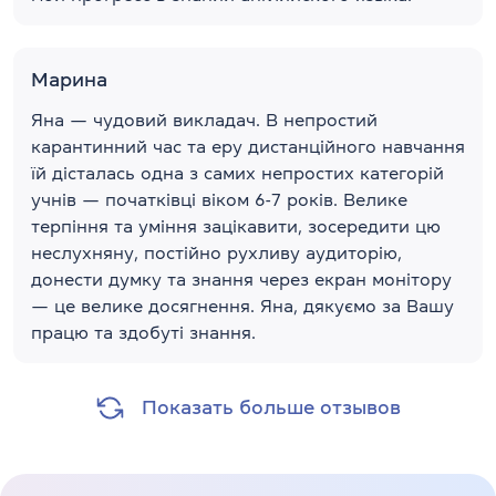
Марина
Яна — чудовий викладач. В непростий
карантинний час та еру дистанційного навчання
їй дісталась одна з самих непростих категорій
учнів — початківці віком 6-7 років. Велике
терпіння та уміння зацікавити, зосередити цю
неслухняну, постійно рухливу аудиторію,
донести думку та знання через екран монітору
— це велике досягнення. Яна, дякуємо за Вашу
працю та здобуті знання.
Показать больше отзывов