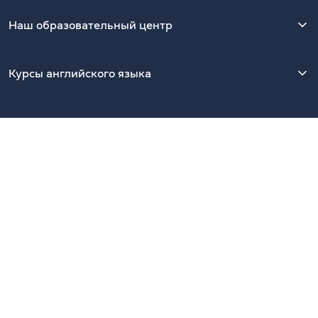
Наш образовательный центр
Курсы английского языка
Контакты
Киев, 01054, Украина, ул. Ярославов Вал, 13/2-Б, офис 39.
Ближайшая станция метро — Золотые Ворота
Показать на Google Maps
Наши Telegram-каналы
CambridgeUA