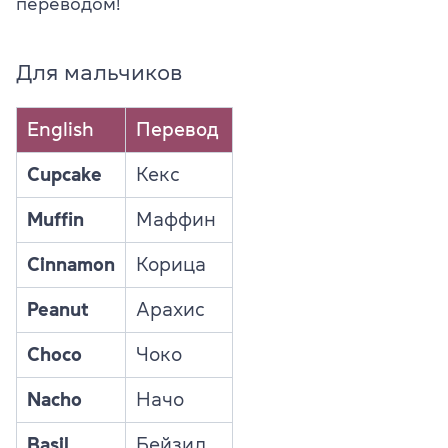
переводом!
Для мальчиков
English
Перевод
Cupcake
Кекс
Muffin
Маффин
Cinnamon
Корица
Peanut
Арахис
Choco
Чоко
Nacho
Начо
Basil
Бейзил