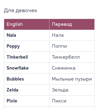
Для девочек
English
Перевод
Nala
Нала
Poppy
Поппи
Tinkerbell
Тинкербелл
Snowflake
Снежинка
Bubbles
Мыльные пузыри
Zelda
Зельда
Pixie
Пикси