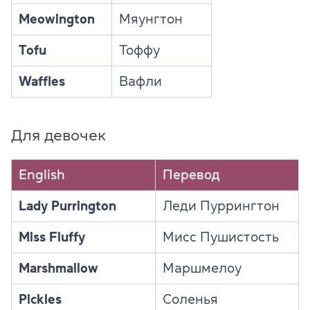
Meowington
Мяунгтон
Tofu
Тоффу
Waffles
Вафли
Для девочек
English
Перевод
Lady Purrington
Леди Пуррингтон
Miss Fluffy
Мисс Пушистость
Marshmallow
Маршмелоу
Pickles
Соленья