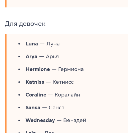
Для девочек
Luna
— Луна
Arya
— Арья
Hermione
— Гермиона
Katniss
— Кетнисс
Coraline
— Коралайн
Sansa
— Санса
Wednesday
— Венздей
Leia
— Лея