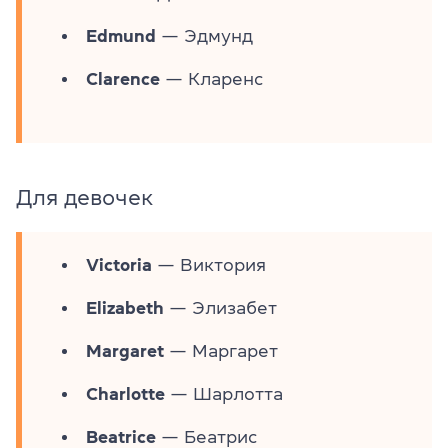
Edmund
— Эдмунд
Clarence
— Кларенс
Для девочек
Victoria
— Виктория
Elizabeth
— Элизабет
Margaret
— Маргарет
Charlotte
— Шарлотта
Beatrice
— Беатрис