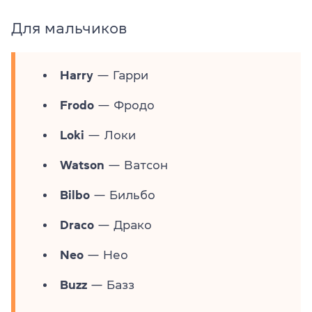
Для мальчиков
Harry
— Гарри
Frodo
— Фродо
Loki
— Локи
Watson
— Ватсон
Bilbo
— Бильбо
Draco
— Драко
Neo
— Нео
Buzz
— Базз