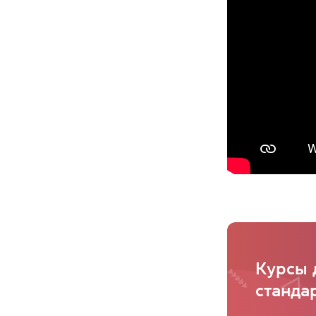
Курсы 
станда