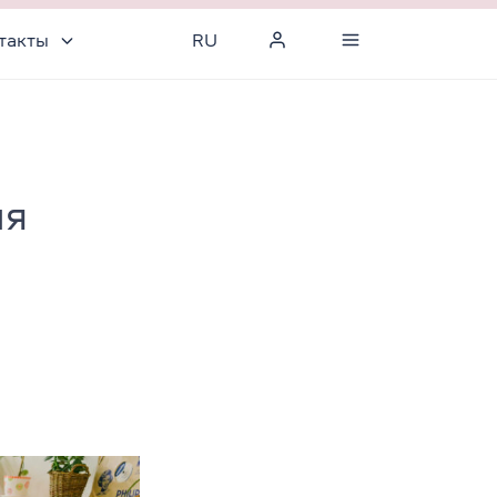
такты
RU
ля