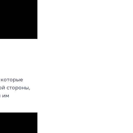
 которые
ой стороны,
и им