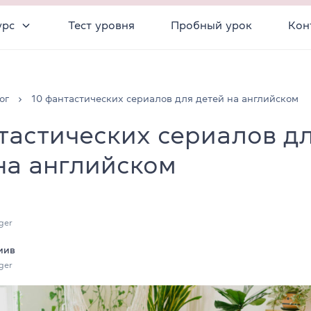
урс
Тест уровня
Пробный урок
Кон
ог
10 фантастических сериалов для детей на английском
тастических сериалов д
на английском
ger
иив
ger