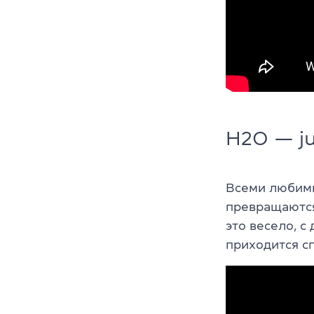
H2O — ju
Всеми любимы
превращаются
это весело, с
приходится с