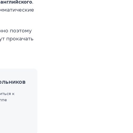
английского
.
амматические
нно поэтому
ут прокачать
ольников
иться к
уппе