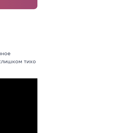
чное
 слишком тихо