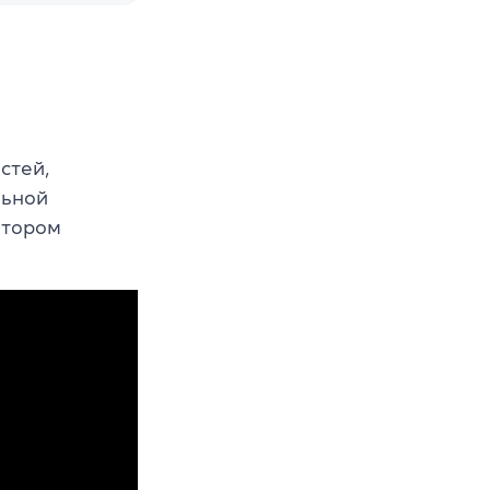
стей,
льной
отором