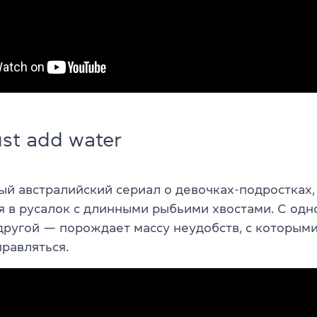
st add water
й австралийский сериал о девочках-подростках,
 в русалок с длинными рыбьими хвостами. С одн
 другой — порождает массу неудобств, с которым
правляться.