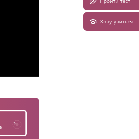
Пройти тест
Хочу учиться
е