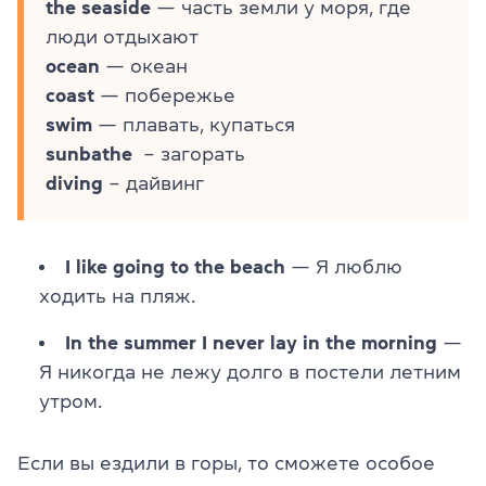
the seaside
— часть земли у моря, где
люди отдыхают
ocean
— океан
coast
— побережье
swim
— плавать, купаться
sunbathe
– загорать
diving
– дайвинг
I like going to the beach
— Я люблю
ходить на пляж.
In the summer I never lay in the morning
—
Я никогда не лежу долго в постели летним
утром.
Если вы ездили в горы, то сможете особое