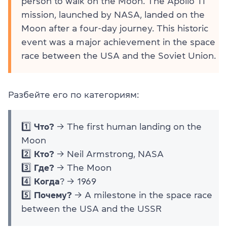
person to walk on the Moon. The Apollo 11
mission, launched by NASA, landed on the
Moon after a four-day journey. This historic
event was a major achievement in the space
race between the USA and the Soviet Union.
Разбейте его по категориям:
1️⃣
Что?
→ The first human landing on the
Moon
2️⃣
Кто?
→ Neil Armstrong, NASA
3️⃣
Где?
→ The Moon
4️⃣
Когда
? → 1969
5️⃣
Почему?
→ A milestone in the space race
between the USA and the USSR