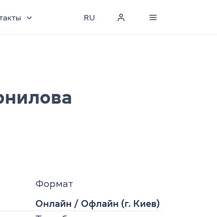
такты
RU
рнилова
Формат
Онлайн
/
Офлайн (г. Киев)