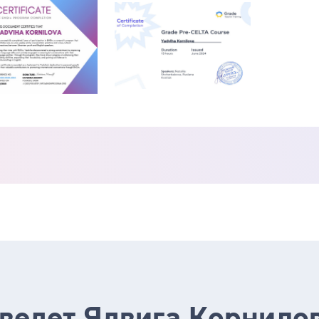
 ведет Ядвига Корнило