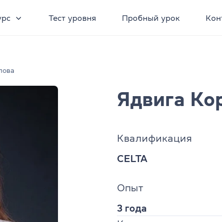
урс
Тест уровня
Пробный урок
Кон
лова
Ядвига Ко
Квалификация
CELTA
Опыт
3 года