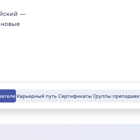
ийский —
 новые
вателе
Карьерный путь
Сертификаты
Группы преподава