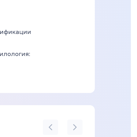
лификации
илология: