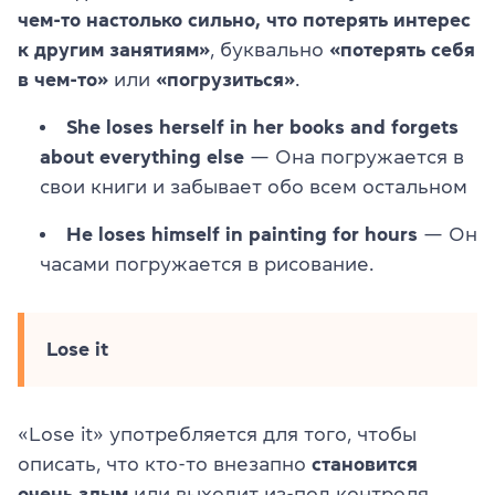
чем-то настолько сильно, что потерять интерес
к другим занятиям»
, буквально
«потерять себя
в чем-то»
или
«погрузиться»
.
She loses herself in her books and forgets
about everything else
— Она погружается в
свои книги и забывает обо всем остальном
He loses himself in painting for hours
— Он
часами погружается в рисование.
Lose it
«Lose it» употребляется для того, чтобы
описать, что кто-то внезапно
становится
очень злым
или выходит из-под контроля.