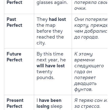
Perfect
glasses again.
потеряла свои
очки.
Past
They
had lost
Они потеряли
Perfect
the map
карту, прежде
before they
чем добрались
reached the
до города.
city.
Future
By this time
К этому
Perfect
next year, he
времени
will have lost
следующего
twenty
года он
pounds.
потеряет
двадцать
фунтов.
Present
I
have been
Я теряю сон из
Perfect
losing
sleep
за стресса.