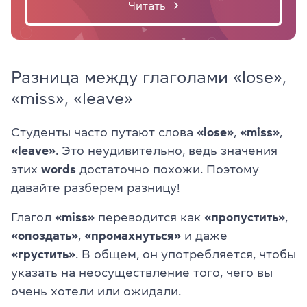
Читать
Разница между глаголами «lose»,
«miss», «leave»
Студенты часто путают слова
«lose»
,
«miss»
,
«leave»
. Это неудивительно, ведь значения
этих
words
достаточно похожи. Поэтому
давайте разберем разницу!
Глагол
«miss»
переводится как
«пропустить»
,
«опоздать»
,
«промахнуться»
и даже
«грустить»
. В общем, он употребляется, чтобы
указать на неосуществление того, чего вы
очень хотели или ожидали.