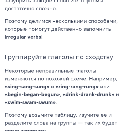
зазубрить каждое слово и его формы
достаточно сложно.
Поэтому делимся несколькими способами,
которые помогут действенно запомнить
irregular verbs
!
Группируйте глаголы по сходству
Некоторые неправильные глаголы
изменяются по похожей схеме. Например,
«sing-sang-sung»
и
«ring-rang-rung»
или
«begin-began-begun»
,
«drink-drank-drunk»
и
«swim-swam-swum»
.
Поэтому возьмите таблицу, изучите ее и
разделите слова на группы — так их будет
легче запомнить
.