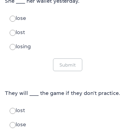
She ______ her wallet yesterday.
lose
lost
losing
Submit
They will ______ the game if they don't practice.
lost
lose