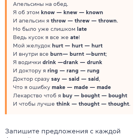
Апельсины на обед.
Я об этом
know — knew — known
И апельсин я
throw — threw — thrown
.
Но было уже слишком
late
Ведь кусок я все же
ate
!
Мой желудок
hurt — hurt — hurt
И внутри все
burn— burnt —burnt
;
Я водички
drink —drank — drunk
И доктору я
ring — rang — rung
Доктор сразу
say — said — said
,
Что я ошибку
make — made — made
Лекарство чтоб я
buy — bought — bought
И чтобы лучше
think — thought — thought
.
Запишите предложения с каждой