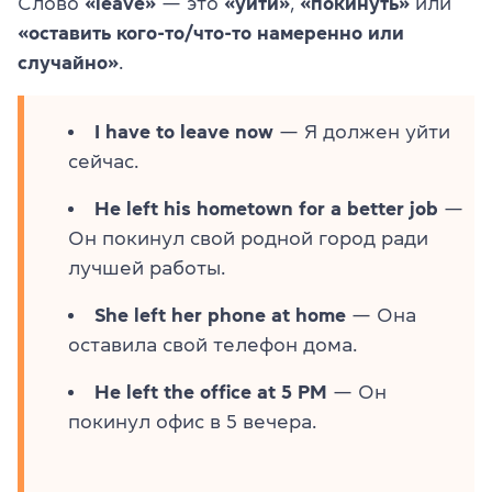
Слово
«leave»
— это
«уйти»
,
«покинуть»
или
«оставить кого-то/что-то намеренно или
случайно»
.
I have to leave now
— Я должен уйти
сейчас.
He left his hometown for a better job
—
Он покинул свой родной город ради
лучшей работы.
She left her phone at home
— Она
оставила свой телефон дома.
He left the office at 5 PM
— Он
покинул офис в 5 вечера.