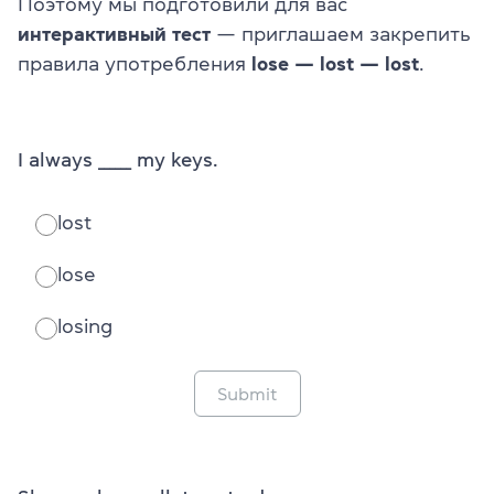
Поэтому мы подготовили для вас
интерактивный тест
— приглашаем закрепить
правила употребления
lose — lost — lost
.
I always ______ my keys.
lost
lose
losing
Submit