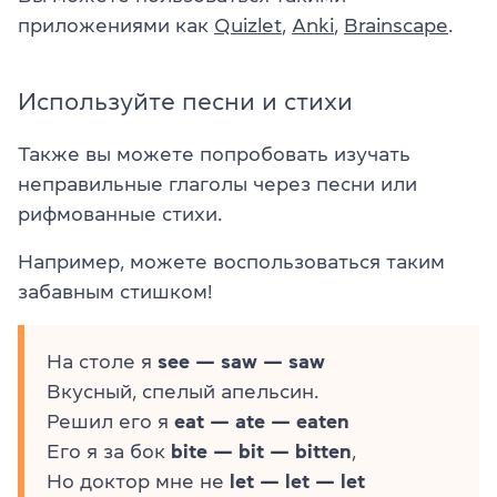
приложениями как
Quizlet
,
Anki
,
Brainscape
.
Используйте песни и стихи
Также вы можете попробовать изучать
неправильные глаголы через песни или
рифмованные стихи.
Например, можете воспользоваться таким
забавным стишком!
На столе я
see — saw — saw
Вкусный, спелый апельсин.
Решил его я
eat — ate — eaten
Его я за бок
bite — bit — bitten
,
Но доктор мне не
let — let — let