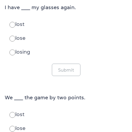
I have ______ my glasses again.
lost
lose
losing
Submit
We ______ the game by two points.
lost
lose