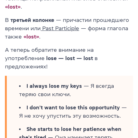
«lost»
.
В
третьей колонке
— причастии прошедшего
времени или
Past Participle
— форма глагола
также
«lost»
.
А теперь обратите внимание на
употребление
lose — lost — lost
в
предложениях!
I always lose my keys
— Я всегда
теряю свои ключи.
I don't want to lose this opportunity
—
Я не хочу упустить эту возможность.
She starts to lose her patience when
she's tired
— Она начинает терять