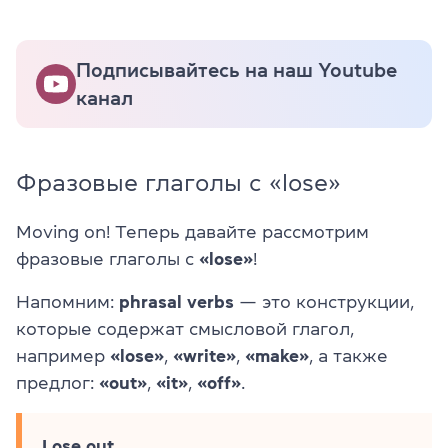
Подписывайтесь на наш Youtube
канал
Фразовые глаголы с «lose»
Moving on! Теперь давайте рассмотрим
фразовые глаголы с
«lose»
!
Напомним:
phrasal verbs
— это конструкции,
которые содержат смысловой глагол,
например
«lose»
,
«write»
,
«make»
, а также
предлог:
«out»
,
«it»
,
«off»
.
Lose out