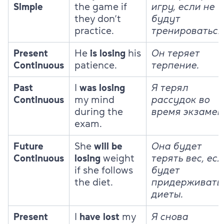
Simple
the game if
игру, если не
they don’t
будут
practice.
тренироваться
Present
He
is losing
his
Он теряет
Continuous
patience.
терпение.
Past
I
was losing
Я терял
Continuous
my mind
рассудок во
during the
время экзамен
exam.
Future
She
will be
Она будет
Continuous
losing
weight
терять вес, ес
if she follows
будет
the diet.
придерживать
диеты.
Present
I
have lost
my
Я снова