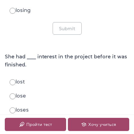
losing
Submit
She had ______ interest in the project before it was
finished.
lost
lose
loses
Пройти тест
Хочу учиться
Submit