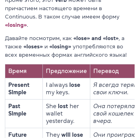
причастием настоящего времени в
Continuous. В таком случае имеем форму
«losing»
.
Давайте посмотрим, как
«lose» and «lost»
, а
также
«loses»
и
«losing»
употребляются во
всех временных формах английского языка!
Время
Предложение
Перевод
Present
I always
lose
Я всегда теря
Simple
my keys.
свои ключи.
Past
She
lost
her
Она потеряла
Simple
wallet
свой кошелек
yesterday.
вчера.
Future
They
will lose
Они проиграю