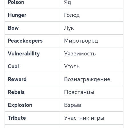
Poison
Яд
Hunger
Голод
Bow
Лук
Peacekeepers
Миротворец
Vulnerability
Уязвимость
Coal
Уголь
Reward
Вознаграждение
Rebels
Повстанцы
Explosion
Взрыв
Tribute
Участник игры