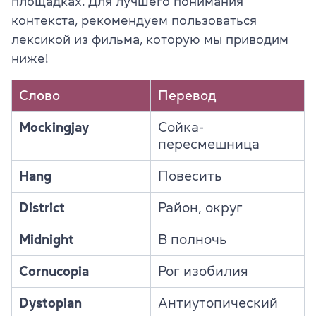
площадках. Для лучшего понимания
контекста, рекомендуем пользоваться
лексикой из фильма, которую мы приводим
ниже!
Слово
Перевод
Mockingjay
Сойка-
пересмешница
Hang
Повесить
District
Район, округ
Midnight
В полночь
Cornucopia
Рог изобилия
Dystopian
Антиутопический