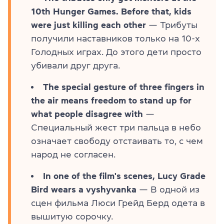
10th Hunger Games. Before that, kids
were just killing each other
— Трибуты
получили наставников только на 10-х
Голодных играх. До этого дети просто
убивали друг друга.
The special gesture of three fingers in
the air means freedom to stand up for
what people disagree with
—
Специальный жест три пальца в небо
означает свободу отстаивать то, с чем
народ не согласен.
In one of the film's scenes, Lucy Grade
Bird wears a vyshyvanka
— В одной из
сцен фильма Люси Грейд Берд одета в
вышитую сорочку.