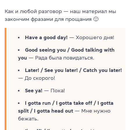
Как и любой разговор — наш материал мы
закончим фразами для прощания 🙂
Have a good day!
— Хорошего дня!
Good seeing you / Good talking with
you
— Рада была повидаться.
Later! / See you later! / Catch you later!
— До скорого!
See ya!
— Пока!
I gotta run / I gotta take off / I gotta
split / I gotta head out
— Мне нужно
бежать.