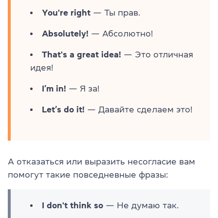
You're right
— Ты прав.
Absolutely!
— Абсолютно!
That's a great idea!
— Это отличная
идея!
I’m in!
— Я за!
Let’s do it!
— Давайте сделаем это!
А отказаться или выразить несогласие вам
помогут такие повседневные фразы:
I don't think so
— Не думаю так.