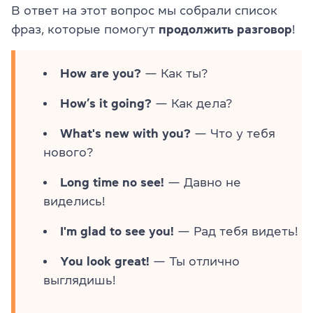
В ответ на этот вопрос мы собрали список
фраз, которые помогут
продолжить разговор
!
How are you?
— Как ты?
How’s it going?
— Как дела?
What's new with you?
— Что у тебя
нового?
Long time no see!
— Давно не
виделись!
I'm glad to see you!
— Рад тебя видеть!
You look great!
— Ты отлично
выглядишь!