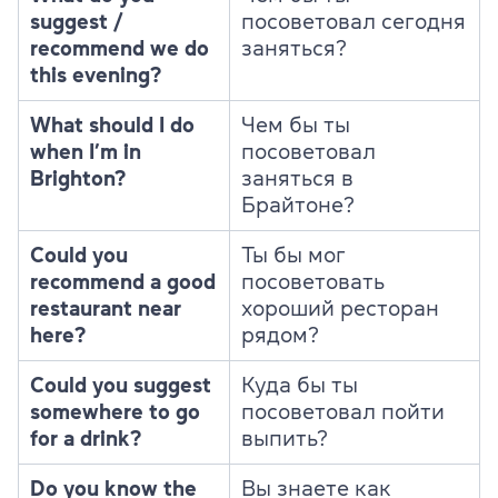
suggest /
посоветовал сегодня
recommend we do
заняться?
this evening?
What should I do
Чем бы ты
when I’m in
посоветовал
Brighton?
заняться в
Брайтоне?
Could you
Ты бы мог
recommend a good
посоветовать
restaurant near
хороший ресторан
here?
рядом?
Could you suggest
Куда бы ты
somewhere to go
посоветовал пойти
for a drink?
выпить?
Do you know the
Вы знаете как