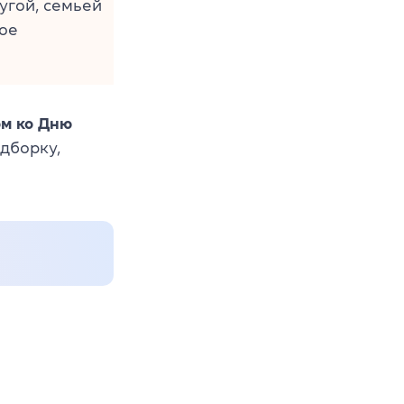
угой, семьей
ое
м ко Дню
одборку,