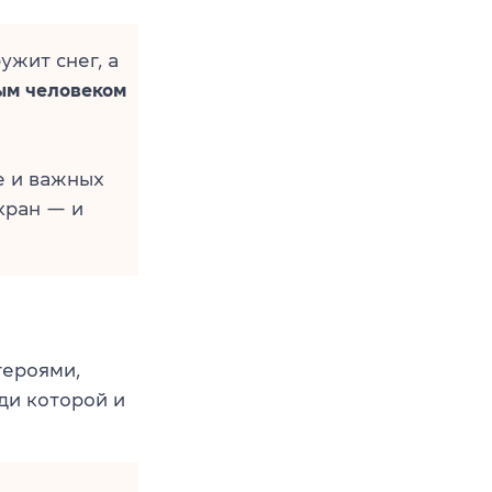
ужит снег, а
ым человеком
 и важных
экран — и
героями,
ди которой и