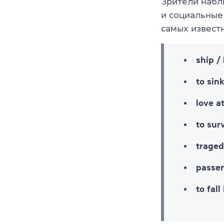
Зрители набл
и социальные
самых известн
ship / 
to sin
love at
to sur
traged
passen
to fall