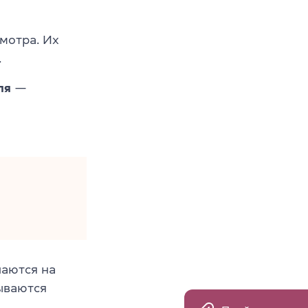
мотра. Их
.
ля
—
чаются на
ываются