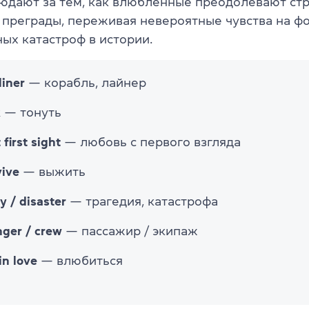
юдают за тем, как влюбленные преодолевают стр
 преграды, переживая невероятные чувства на ф
ых катастроф в истории.
liner
— корабль, лайнер
k
— тонуть
 first sight
— любовь с первого взгляда
vive
— выжить
y / disaster
— трагедия, катастрофа
ger / crew
— пассажир / экипаж
 in love
— влюбиться