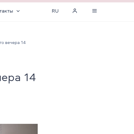
такты
RU
го вечера 14
чера 14