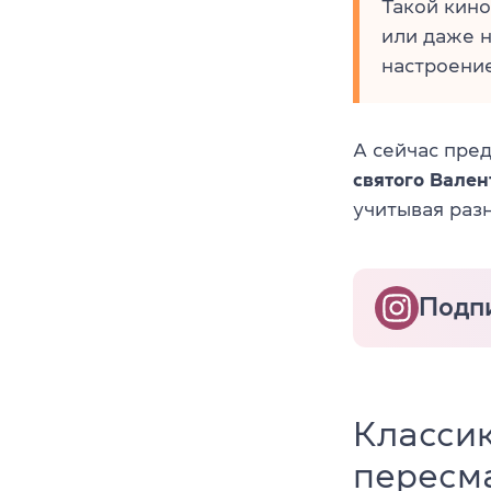
Такой кино
или даже 
настроение
А сейчас пре
святого Вале
учитывая раз
Подпи
Классик
пересм