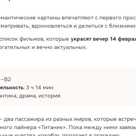
мантические картины впечатляют с первого прос
матривать, вдохновляться и делиться с близкими
список фильмов, которые
украсят вечер 14 февра
огательных и вечно актуальных.
1–B2
ельность
: 3 ч 14 мин
антика, драма, история
— два пассажира из разных миров, которые встре
ного лайнера «Титаник». Пока между ними завяз
ьные чувства, корабль попадает в трагедию.