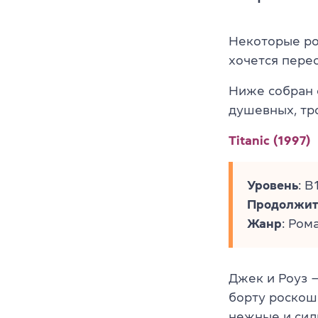
Некоторые ро
хочется перес
Ниже собран 
душевных, тр
Titanic (1997)
Уровень
: B
Продолжит
Жанр
: Ром
Джек и Роуз 
борту роскош
нежные и сил