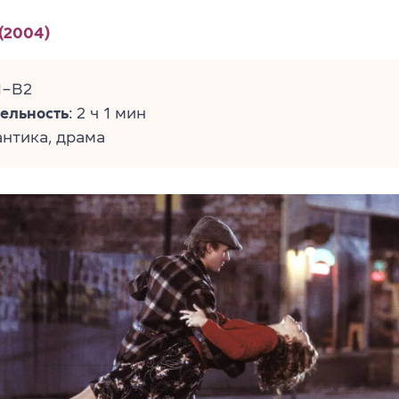
(2004)
1–B2
ельность
: 2 ч 1 мин
антика, драма