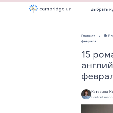
Выбрать к
Главная
🟠 Бл
февраля
15 ром
англий
февра
Катерина К
Content mana