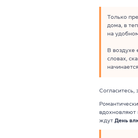
Только пре
дома, в те
на удобном
В воздухе
словах, ск
начинаетс
Согласитесь, 
Романтически
вдохновляют 
ждут
День вл