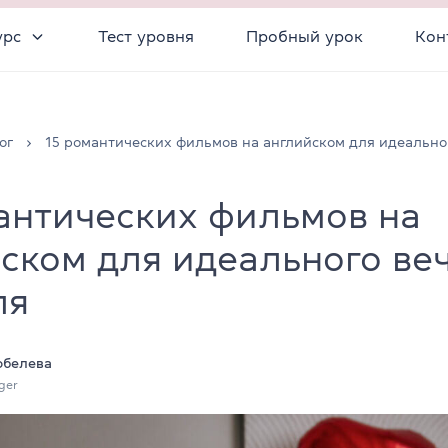
урс
Тест уровня
Пробный урок
Кон
ог
15 романтических фильмов на английском для идеально
антических фильмов на
ском для идеального ве
ля
обелева
ger