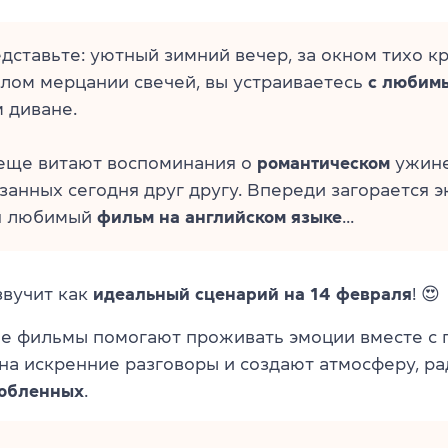
дставьте: уютный зимний вечер, за окном тихо кр
плом мерцании свечей, вы устраиваетесь
с любим
 диване.
 еще витают воспоминания о
романтическом
ужине
азанных сегодня друг другу. Впереди загорается 
я любимый
фильм на английском языке
...
звучит как
идеальный сценарий на 14 февраля
! 😍
е фильмы помогают проживать эмоции вместе с 
на искренние разговоры и создают атмосферу, ра
юбленных
.