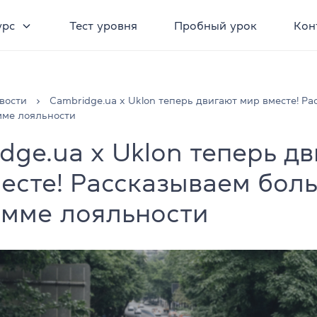
урс
Тест уровня
Пробный урок
Кон
вости
Cambridge.ua х Uklon теперь двигают мир вместе! Р
мме лояльности
dge.ua х Uklon теперь д
есте! Рассказываем бол
амме лояльности