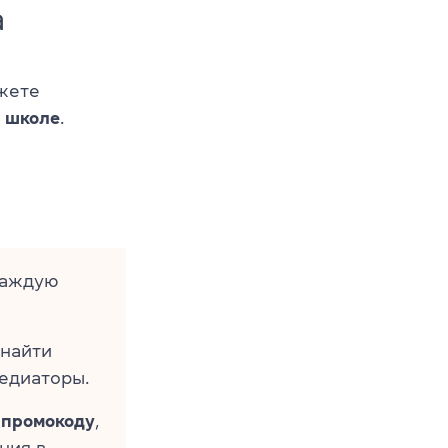
a
ожете
й школе
.
каждую
найти
едиаторы.
 промокоду
,