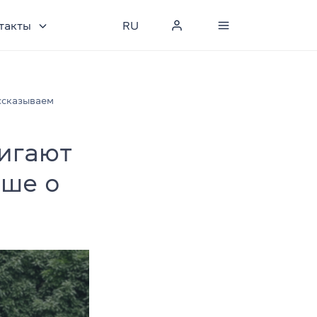
такты
RU
ассказываем
вигают
ьше о