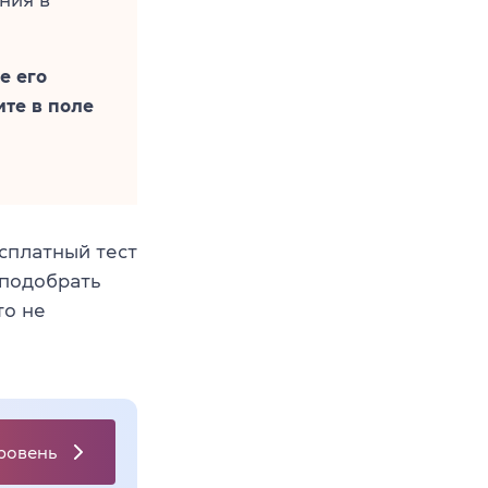
ния в
е его
ите в поле
сплатный тест
 подобрать
то не
ровень