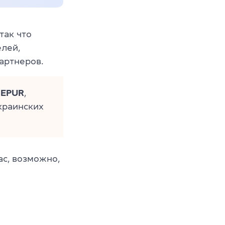
 так что
лей,
артнеров.
EPUR
,
краинских
ас, возможно,