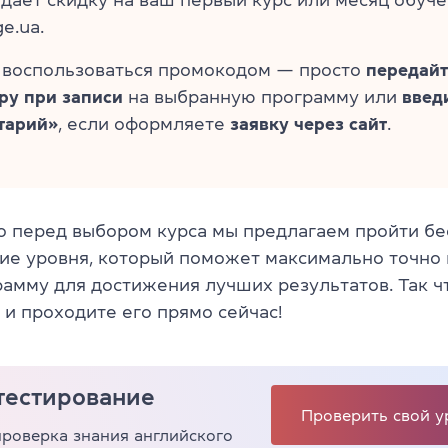
дает скидку на ваш первый курс или месяц обуче
e.ua.
 воспользоваться промокодом — просто
передайт
ру при записи
на выбранную программу или
введ
тарий»
, если оформляете
заявку через сайт
.
о перед выбором курса мы предлагаем пройти бе
ие уровня, который поможет максимально точно
амму для достижения лучших результатов. Так ч
 и проходите его прямо сейчас!
тестирование
Проверить свой у
проверка знания английского