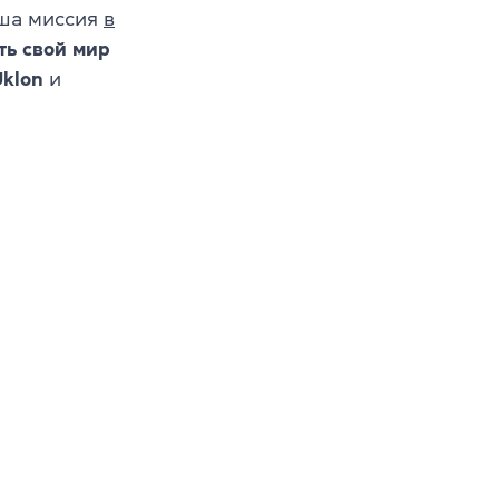
аша миссия
в
ть свой мир
klon
и