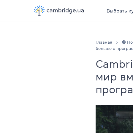
Выбрать к
Главная
🟠 Но
больше о програ
Cambri
мир вм
прогр