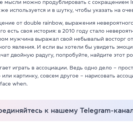
е мысли можно продублировать с сокращением In
о же используется и в шутку, чтобы указать на оче
ение от double rainbow, выражения невероятного
его есть своя история: в 2010 году стало невероя
ором мужчина выражал свой небывалый восторг от
ого явления. И если вы хотели бы увидеть эмоци
чат двойную радугу, попробуйте, найдите этот ро
ает играть в ассоциации. Ведь одно дело – прос
 или картинку, совсем другое – нарисовать ассоц
face when.
оединяйтесь к нашему Telegram-кана