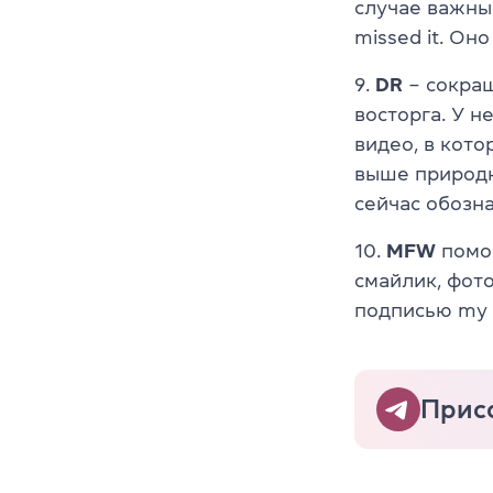
случае важны
missed it. Он
9.
DR
– сокращ
восторга. У н
видео, в кот
выше природн
сейчас обозна
10.
MFW
помог
смайлик, фото
подписью my 
Прис