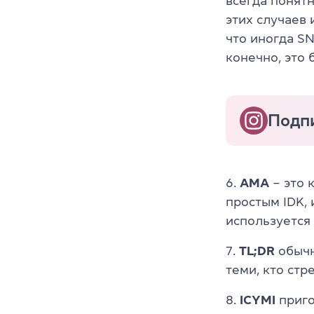
всегда понятн
этих случаев 
что иногда S
конечно, это 
Подпи
6.
AMA
– это 
простым IDK, 
используется 
7.
TL;DR
обычн
теми, кто стр
8.
ICYMI
приго