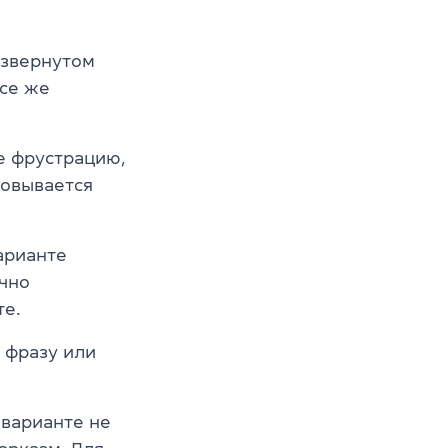
азвернутом
все же
е фрустрацию,
ровывается
арианте
очно
те.
 фразу или
 варианте не