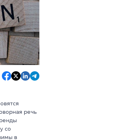
новятся
оворная речь
тренды
у со
нимы в