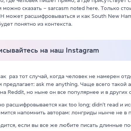
о, где человек пишет прямо, а где присутствует 
и можно сказать – sarcasm noted here. Только сто
NH может расшифровываться и как South New Ham
будет понятно из контекста.
сывайтесь на наш Instagram
как раз тот случай, когда человек не намерен от
и предлагает: ask me anything. Чаще всего такой
на Reddit, но ныне он все популярнее и в других 
о расшифровывается как too long; didn’t read и и
емится напомнить авторам: лонгриды нынче не в 
дится, если вы все же любите писать длинные по