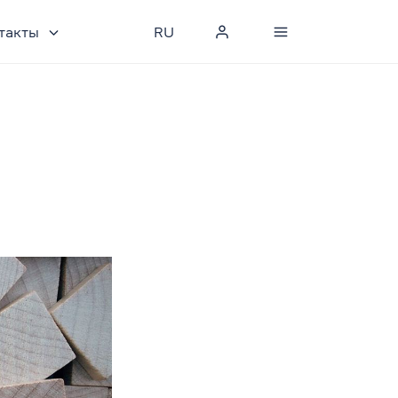
такты
RU