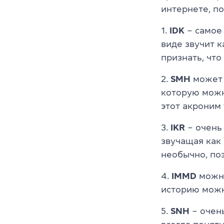
интернете, п
1.
IDK
– самое
виде звучит к
признать, что
2.
SMH
может 
которую можн
этот акроним 
3.
IKR
– очень
звучащая как 
необычно, по
4.
IMMD
можно
историю можно
5.
SNH
– очен