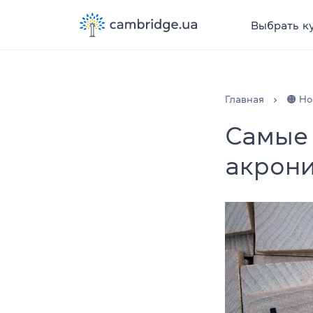
Выбрать к
Главная
🟠 Но
Самые
акрон