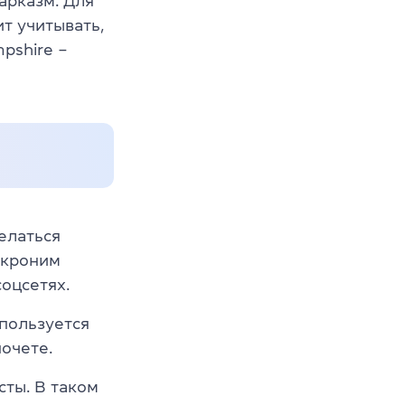
сарказм. Для
ит учитывать,
pshire –
делаться
 акроним
соцсетях.
спользуется
почете.
сты. В таком