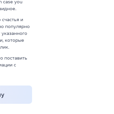
 case you
видное.
 счастья и
тно популярно
 указанного
и, которые
лик.
то поставить
иации с
лу