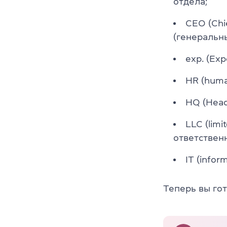
отдела;
CEO (Chi
(генеральн
exp. (Exp
HR (huma
HQ (Head
LLC (limi
ответствен
IT (info
Теперь вы го