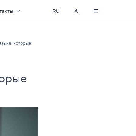
такты
RU
зыке, которые
торые