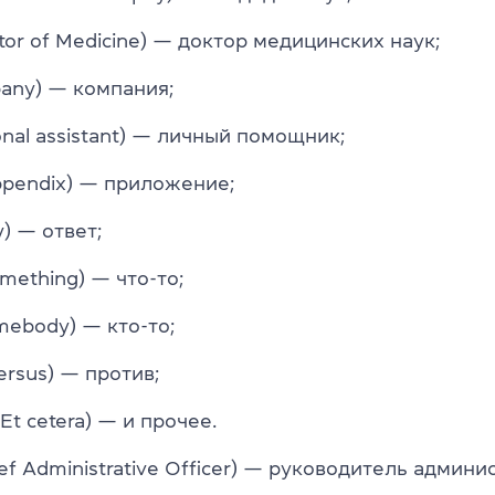
ctor of Medicine) — доктор медицинских наук;
any) — компания;
onal assistant) — личный помощник;
ppendix) — приложение;
y) — ответ;
omething) — что-то;
mebody) — кто-то;
versus) — против;
. Et cetera) — и прочее.
ef Administrative Officer) — руководитель админи