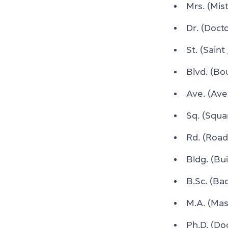
Mrs. (Mis
Dr. (Doct
St. (Sain
Blvd. (Bo
Ave. (Av
Sq. (Squ
Rd. (Road
Bldg. (Bu
B.Sc. (Ba
M.A. (Mas
Ph.D. (Do