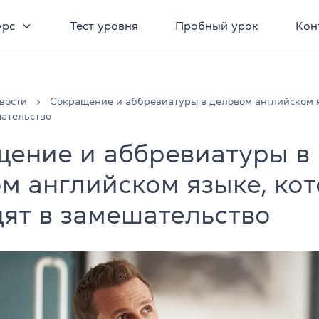
урс
Тест уровня
Пробный урок
Кон
вости
Сокращение и аббревиатуры в деловом английском я
шательство
ение и аббревиатуры в
м английском языке, ко
ят в замешательство