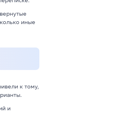
переписке.
звернутые
сколько иные
ивели к тому,
рианты.
ий и