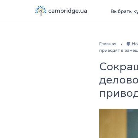
Выбрать к
Главная
🟠 Но
приводят в заме
Сокращ
делово
привод