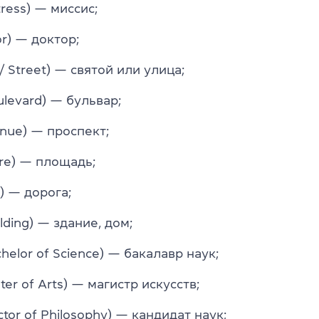
tress) — миссис;
or) — доктор;
t / Street) — святой или улица;
ulevard) — бульвар;
enue) — проспект;
are) — площадь;
) — дорога;
ilding) — здание, дом;
chelor of Science) — бакалавр наук;
ter of Arts) — магистр искусств;
ctor of Philosophy) — кандидат наук;