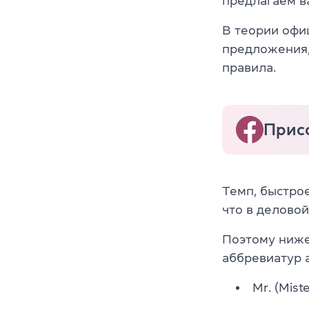
предлагаем в
В теории офи
предложения,
правила.
Присо
Темп, быстро
что в делово
Поэтому ниже
аббревиатур 
Mr. (Mist