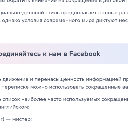
ам обратить внимание на сокращение в деловой 
циально-деловой стиль предполагает полные ра
 однако условия современного мира диктуют не
единяйтесь к нам в Facebook
е движение и перенасыщенность информацией пр
й переписке можно использовать сокращенные ва
 список наиболее часто используемых сокращен
английском:
er) — мистер;