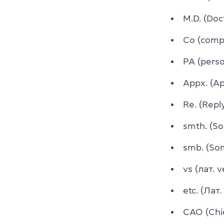
M.D. (Do
Co (comp
PA (pers
Appx. (A
Re. (Repl
smth. (S
smb. (So
vs (лат. 
etc. (Лат
CAO (Chi