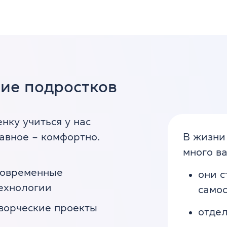
ние подростков
нку учиться у нас
лавное – комфортно.
В жизни
много в
овременные
они с
ехнологии
само
ворческие проекты
отдел