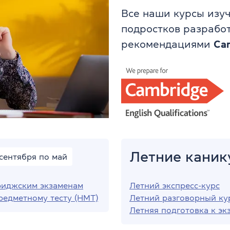
Все наши курсы изуч
подростков разработ
рекомендациями
Cam
Летние каник
 сентября по май
риджским экзаменам
Летний экспресс-курс
редметному тесту (НМТ)
Летний разговорный ку
Летняя подготовка к эк