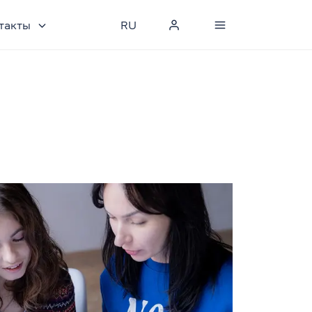
такты
RU