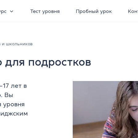
урс
Тест уровня
Пробный урок
Кон
в и школьников
о для подростков
–17 лет в
. Вы
 уровня
бриджским
.