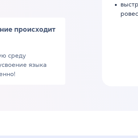
выст
рове
ение происходит
ую среду
усвоение языка
енно!