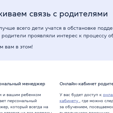
иваем связь с родителями
учше всего дети учатся в обстановке подд
 родители проявляли интерес к процессу о
 вам в этом!
ональный менеджер
Онлайн-кабинет родит
и и вашим ребенком
У вас будет доступ к
онла
ает персональный
кабинету
, где можно сле
жер, который всегда на
за обучением, посещаемо
 и ответит на все вопросы
выполнением домашних