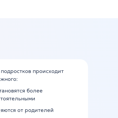
 подростков происходит
ажного:
тановятся более
стоятельными
яются от родителей