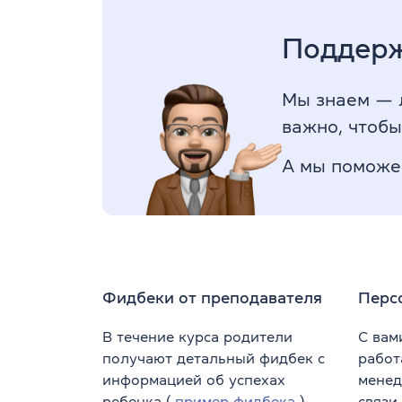
Поддерж
Мы знаем — л
важно, чтобы
А мы поможем
Фидбеки от преподавателя
Перс
В течение курса родители
С вам
получают детальный фидбек с
работ
информацией об успехах
менед
ребенка (
пример фидбека
)
связи