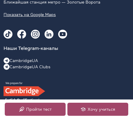
Ближайшая станция метро — Золотые Ворота
Показать на Google Maps
Наши Telegram-каналы
CambridgeUA
CambridgeUA Clubs
Пройти тест
Хочу учиться
2009–2026 Официальный подготовительный центр
University of Cambridge English Examinations в Украине,