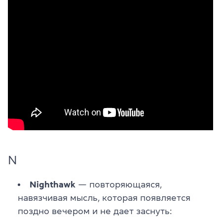
N
Nighthawk
— повторяющаяся,
навязчивая мысль, которая появляется
поздно вечером и не дает заснуть: