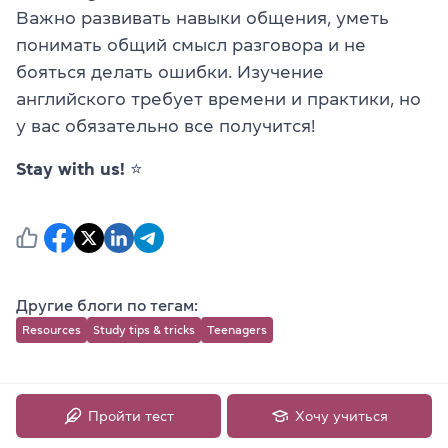
Важно развивать навыки общения, уметь
понимать общий смысл разговора и не
бояться делать ошибки. Изучение
английского требует времени и практики, но
у вас обязательно все получится!
Stay with us!
⭐️
Другие блоги по тегам:
Resources
Study tips & tricks
Teenagers
Оставить комментарий
Пройти тест
Хочу учиться