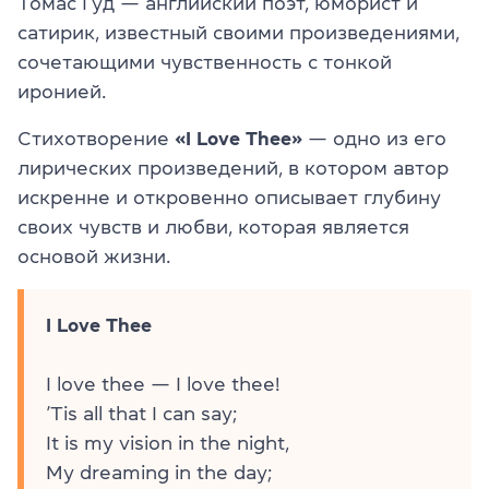
Томас Гуд — английский поэт, юморист и
сатирик, известный своими произведениями,
сочетающими чувственность с тонкой
иронией.
Стихотворение
«I Love Thee»
— одно из его
лирических произведений, в котором автор
искренне и откровенно описывает глубину
своих чувств и любви, которая является
основой жизни.
I Love Thee
I love thee — I love thee!
’Tis all that I can say;
It is my vision in the night,
My dreaming in the day;