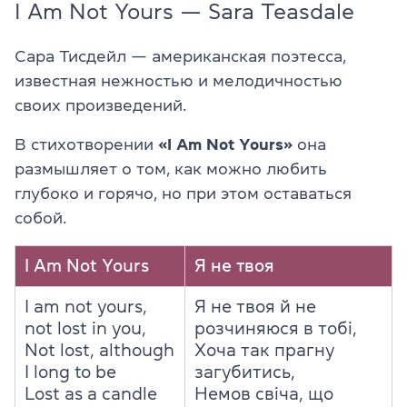
I Am Not Yours — Sara Teasdale
Сара Тисдейл — американская поэтесса,
известная нежностью и мелодичностью
своих произведений.
В стихотворении
«I Am Not Yours»
она
размышляет о том, как можно любить
глубоко и горячо, но при этом оставаться
собой.
I Am Not Yours
Я не твоя
I am not yours,
Я не твоя й не
not lost in you,
розчиняюся в тобі,
Not lost, although
Хоча так прагну
I long to be
загубитись,
Lost as a candle
Немов свіча, що