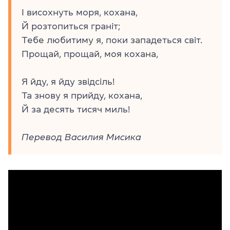
I висохнуть моря, кохана,
Й розтопиться граніт;
Тебе любитиму я, поки западеться світ.
Прощай, прощай, моя кохана,
Я йду, я йду звідсіль!
Та знову я прийду, кохана,
Й за десять тисяч миль!
Перевод Василия Мисика