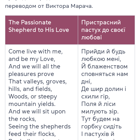
переводом от Виктора Марача.
The Passionate
Пристрасний
Shepherd to His Love
пастух до своєї
любові
Come live with me,
Прийди й будь
and be my Love,
любкою мені,
And we will all the
Й блаженством
pleasures prove
сповняться нам
That valleys, groves,
дні,
hills, and fields,
Де шир долин і
Woods, or steepy
схили гір,
mountain yields.
Поля й ліси
And we will sit upon
милують зір.
the rocks,
Тут будем на
Seeing the shepherds
горбку сидіть
feed their flocks,
І пастухів й