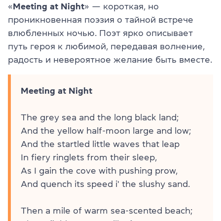
«
Meeting at Night
» — короткая, но
проникновенная поэзия о тайной встрече
влюбленных ночью. Поэт ярко описывает
путь героя к любимой, передавая волнение,
радость и невероятное желание быть вместе.
Meeting at Night
The grey sea and the long black land;
And the yellow half-moon large and low;
And the startled little waves that leap
In fiery ringlets from their sleep,
As I gain the cove with pushing prow,
And quench its speed i' the slushy sand.
Then a mile of warm sea-scented beach;