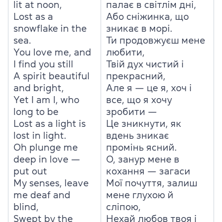
lit at noon,
палає в світлім дні,
Lost as a
Або сніжинка, що
snowflake in the
зникає в морі.
sea.
Ти продовжуєш мене
You love me, and
любити,
I find you still
Твій дух чистий і
A spirit beautiful
прекрасний,
and bright,
Але я — це я, хоч і
Yet I am I, who
все, що я хочу
long to be
зробити —
Lost as a light is
Це зникнути, як
lost in light.
вдень зникає
Oh plunge me
промінь ясний.
deep in love —
О, занур мене в
put out
кохання — загаси
My senses, leave
Мої почуття, залиш
me deaf and
мене глухою й
blind,
сліпою,
Swept by the
Нехай любов твоя і