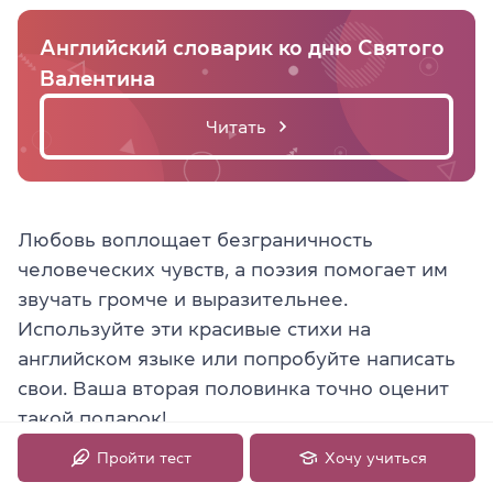
Английский словарик ко дню Святого
Валентина
Читать
Любовь воплощает безграничность
человеческих чувств, а поэзия помогает им
звучать громче и выразительнее.
Используйте эти красивые стихи на
английском языке или попробуйте написать
свои. Ваша вторая половинка точно оценит
такой подарок!
Пройти тест
Хочу учиться
А когда вы будете готовиться их