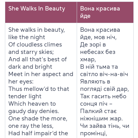
She Walks In Beauty
Вона красива
йде
She walks in beauty,
Вона красива
like the night
йде, мов ніч,
Of cloudless climes
Де зорі в
and starry skies;
небесах без
And all that’s best of
хмар,
dark and bright
В ній тьма та
Meet in her aspect and
світло віч-на-віч
her eyes:
Являють в
Thus mellow’d to that
погляді свій дар,
tender light
Так гасить небо
Which heaven to
сонця піч –
gaudy day denies.
Палкий стає
One shade the more,
ніжнішим жар.
one ray the less,
Чи зайва тінь, чи
Had half impair’d the
промінці,