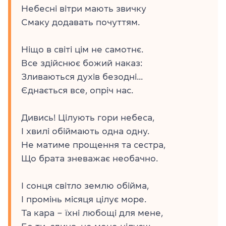
Небесні вітри мають звичку
Смаку додавать почуттям.
Ніщо в світі цім не самотнє.
Все здійснює божий наказ:
Зливаються духів безодні...
Єднається все, опріч нас.
Дивись! Цілують гори небеса,
І хвилі обіймають одна одну.
Не матиме прощення та сестра,
Що брата зневажає необачно.
І сонця світло землю обійма,
І промінь місяця цілує море.
Та кара – їхні любощі для мене,