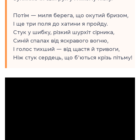
Потім — миля берега, що окутий бризом,
І ще три поля до хатини я пройду.
Стук у шибку, різкий шурхіт сірника,
Синій спалах від яскравого вогню,
І голос тихший — від щастя й тривоги,
Ніж стук сердець, що бʼються крізь пітьму!