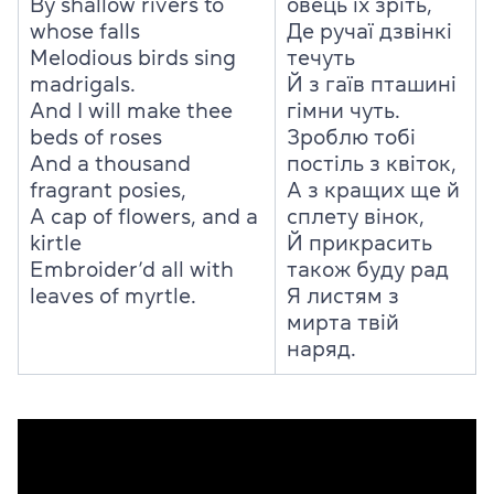
By shallow rivers to
овець їх зріть,
whose falls
Де ручаї дзвінкі
Melodious birds sing
течуть
madrigals.
Й з гаїв пташині
And I will make thee
гімни чуть.
beds of roses
Зроблю тобі
And a thousand
постіль з квіток,
fragrant posies,
А з кращих ще й
A cap of flowers, and a
сплету вінок,
kirtle
Й прикрасить
Embroider’d all with
також буду рад
leaves of myrtle.
Я листям з
мирта твій
наряд.