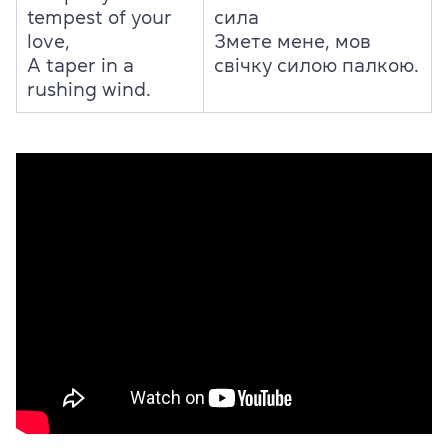
tempest of your
сила
love,
Змете мене, мов
A taper in a
свічку силою палкою.
rushing wind.