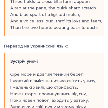
Three fields to cross till a farm appears;
A tap at the pane, the quick sharp scratch
And blue spurt of a lighted match,
And a voice less loud, thro' its joys and fears,
Than the two hearts beating each to each!
Перевод на украинский язык:
Зустріч уночі
Сіре море й довгий темний берег;
І жовтий півмісяць низько світить унизу;
І маленькі хвилі, що стрибають,
Наче шторм, прокинувшись від сну,
Поки човен поволі входить у затоку,
Зупиняючи свій рух у м’якому піску.