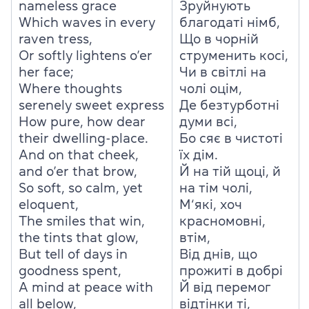
nameless grace
Зруйнують
Which waves in every
благодаті німб,
raven tress,
Що в чорній
Or softly lightens o’er
струменить косі,
her face;
Чи в світлі на
Where thoughts
чолі оцім,
serenely sweet express
Де безтурботні
How pure, how dear
думи всі,
their dwelling-place.
Бо сяє в чистоті
And on that cheek,
їх дім.
and o’er that brow,
Й на тій щоці, й
So soft, so calm, yet
на тім чолі,
eloquent,
М‘які, хоч
The smiles that win,
красномовні,
the tints that glow,
втім,
But tell of days in
Від днів, що
goodness spent,
прожиті в добрі
A mind at peace with
Й від перемог
all below,
відтінки ті,