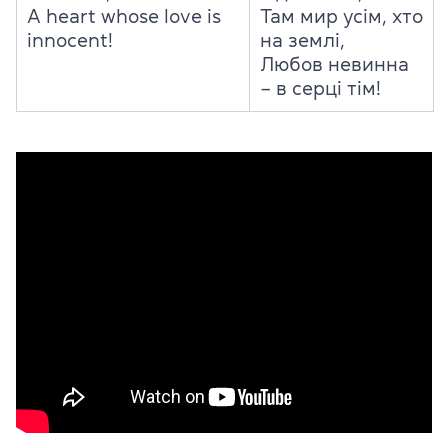
A heart whose love is
Там мир усім, хто
innocent!
на землі,
Любов невинна
– в серці тім!