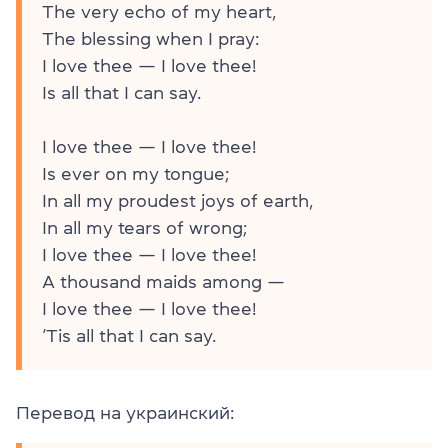
The very echo of my heart,
The blessing when I pray:
I love thee — I love thee!
Is all that I can say.
I love thee — I love thee!
Is ever on my tongue;
In all my proudest joys of earth,
In all my tears of wrong;
I love thee — I love thee!
A thousand maids among —
I love thee — I love thee!
’Tis all that I can say.
Перевод на украинский: