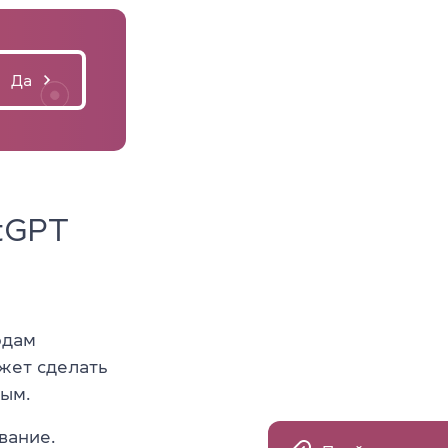
Да
tGPT
одам
жет сделать
ным.
вание.