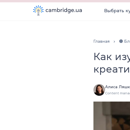
Выбрать к
Главная
🟠 Бл
Как из
креати
Алиса Ляшк
Content mana