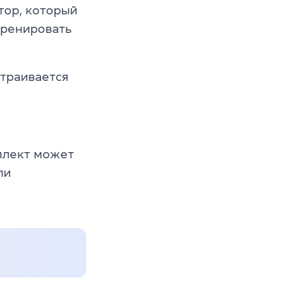
тор, который
тренировать
страивается
еллект может
ли