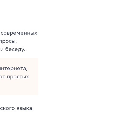
е современных
просы,
и беседу.
интернета,
от простых
ского языка