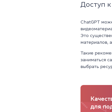
Доступ 
ChatGPT може
видеоматериа
Это существен
материалов, 
Такие рекоме
заниматься с
выбрать ресу
Качест
для по