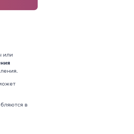
ы или
ения
бления.
 может
ебляются в