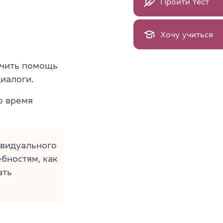
Пройти тест
Хочу учиться
учить помощь
иалоги.
о время
ивидуального
бностям, как
ать