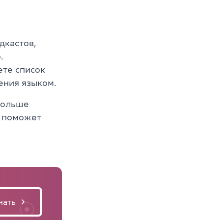
дкастов,
.
ете список
ения языком.
больше
ь поможет
нать