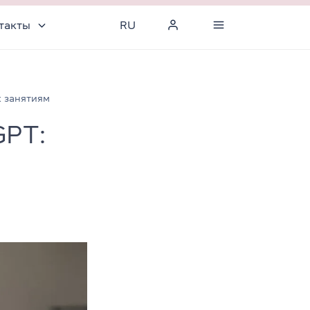
такты
RU
к занятиям
GPT: