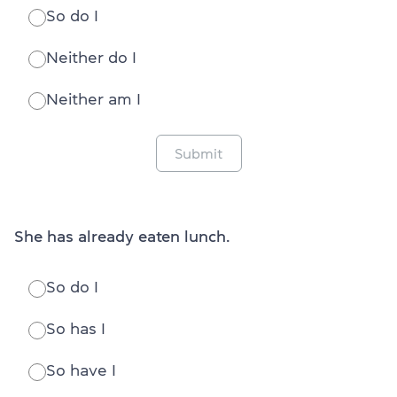
So do I
Neither do I
Neither am I
Submit
She has already eaten lunch.
So do I
So has I
So have I