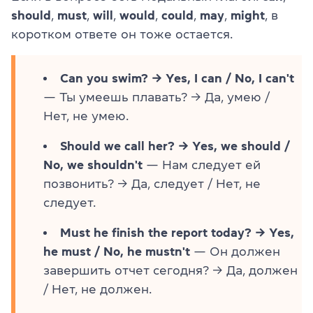
should
,
must
,
will
,
would
,
could
,
may
,
might
, в
коротком ответе он тоже остается.
Can you swim? → Yes, I can / No, I can't
— Ты умеешь плавать? → Да, умею /
Нет, не умею.
Should we call her? → Yes, we should /
No, we shouldn't
— Нам следует ей
позвонить? → Да, следует / Нет, не
следует.
Must he finish the report today? → Yes,
he must / No, he mustn't
— Он должен
завершить отчет сегодня? → Да, должен
/ Нет, не должен.