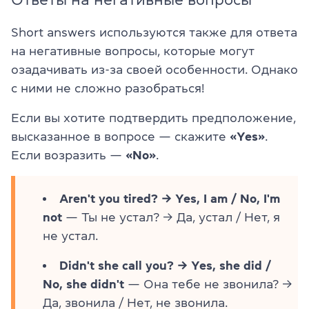
Short answers используются также для ответа
на негативные вопросы, которые могут
озадачивать из-за своей особенности. Однако
с ними не сложно разобраться!
Если вы хотите подтвердить предположение,
высказанное в вопросе — скажите
«Yes»
.
Если возразить —
«No»
.
Aren't you tired? → Yes, I am / No, I'm
not
— Ты не устал? → Да, устал / Нет, я
не устал.
Didn't she call you? → Yes, she did /
No, she didn't
— Она тебе не звонила? →
Да, звонила / Нет, не звонила.