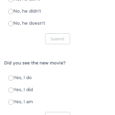
No, he didn’t
No, he doesn’t
Submit
Did you see the new movie?
Yes, I do
Yes, I did
Yes, I am