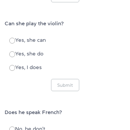
Can she play the violin?
Yes, she can
Yes, she do
Yes, I does
Submit
Does he speak French?
No, he don’t