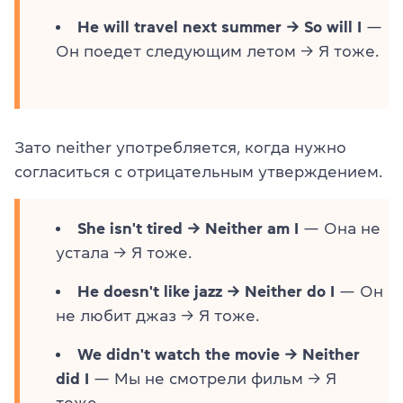
He will travel next summer → So will I
—
Он поедет следующим летом → Я тоже.
Зато neither употребляется, когда нужно
согласиться с отрицательным утверждением.
She isn't tired → Neither am I
— Она не
устала → Я тоже.
He doesn't like jazz → Neither do I
— Он
не любит джаз → Я тоже.
We didn't watch the movie → Neither
did I
— Мы не смотрели фильм → Я