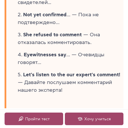
свидетелей...
Not yet confirmed
… — Пока не
подтверждено…
She refused to comment
— Она
отказалась комментировать.
Eyewitnesses
say
… — Очевидцы
говорят…
Let's listen to the our expert's comment!
— Давайте послушаем комментарий
нашего эксперта!
Пройти тест
Хочу учиться
В конце концов, ведущая завершает сюжет