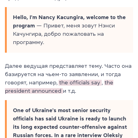
Hello, I'm Nancy Kacungira, welcome to the
program
— Привет, меня зовут Нэнси
Качунгира, добро пожаловать на
программу.
Далее ведущая представляет тему. Часто она
базируется на чьем-то заявлении, и тогда
говорят, например,
the officials say
,
the
president announced
и т.д.
One of Ukraine's most senior security
officials has said Ukraine is ready to launch
its long expected counter-offensive against
Russian forces. In a rare interview Oleksiy