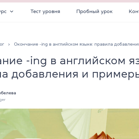
урс
Тест уровня
Пробный урок
Кон
ог
Окончание -ing в английском языке: правила добавлен
ние -ing в английском я
а добавления и пример
обелева
ger