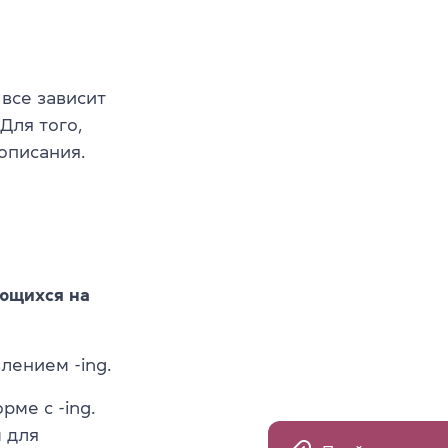
все зависит
Для того,
описания.
ющихся на
лением -ing.
рме с -ing.
 для