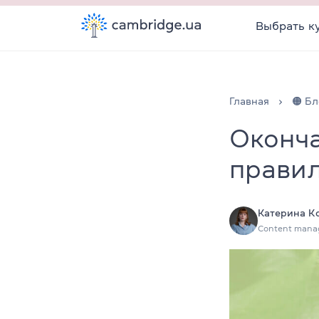
Выбрать к
Главная
🟠 Бл
Оконча
правил
Катерина К
Content mana