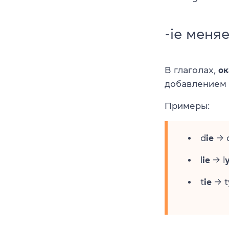
-ie меняе
В глаголах,
ок
добавлением -
Примеры:
d
ie
→ 
l
ie
→ l
t
ie
→ t