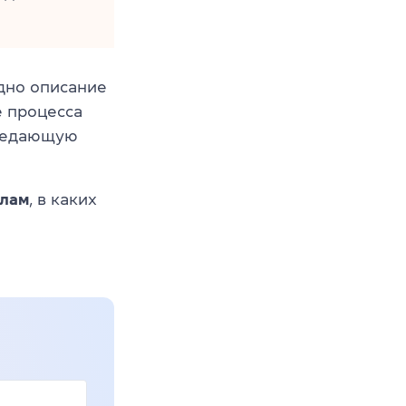
дно описание
е процесса
ередающую
олам
, в каких