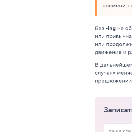
времени, г
Без
-ing
не об
или привычна
или продолжи
движение и р
В дальнейше
случаях меня
предложении
Записат