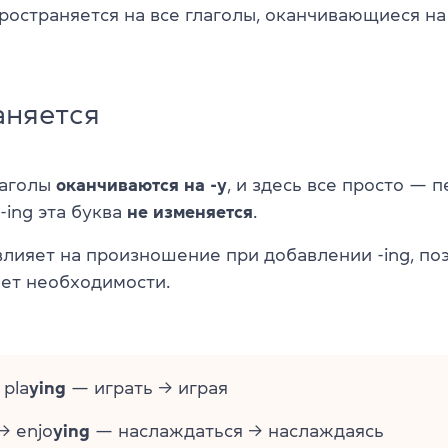
ространяется на все глаголы, оканчивающиеся н
аняется
лаголы
оканчиваются на -y
, и здесь все просто — 
-ing эта буква
не изменяется
.
влияет на произношение при добавлении -ing, по
нет необходимости.
pla
ying
— играть → играя
→ enjo
ying
— наслаждаться → наслаждаясь