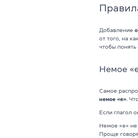
Правила
Добавление
о
от того, на к
чтобы понять
Немое «
Самое распро
немое «e»
. Чт
Если глагол о
Немое «e» не 
Проще говоря