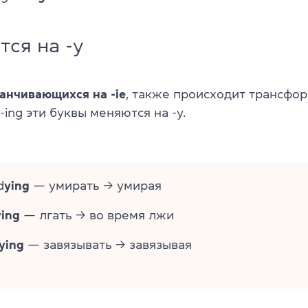
тся на -y
анчивающихся на -ie
, также происходит трансфо
ing эти буквы меняются на -y.
d
ying
— умирать → умирая
ying
— лгать → во время лжи
ying
— завязывать → завязывая