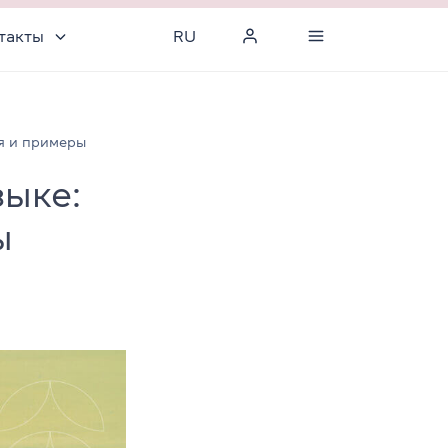
такты
RU
ия и примеры
зыке:
ы