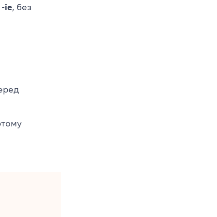
а
-ie
, без
перед
этому