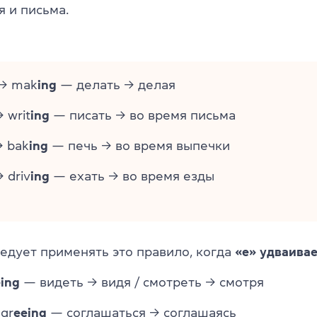
 и письма.
→ mak
ing
— делать → делая
 writ
ing
— писать → во время письма
 bak
ing
— печь → во время выпечки
 driv
ing
— ехать → во время езды
ледует применять это правило, когда
«e» удваивае
ing
— видеть → видя / смотреть → смотря
gr
eeing
— соглашаться → соглашаясь