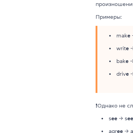
произношения
Примеры:
mak
e
writ
e
→
bak
e
→
driv
e
→
❗Однако не с
s
ee
→ s
ee
agr
ee
→ a