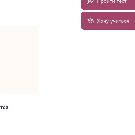
Пройти тест
Хочу учиться
тся
.