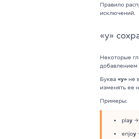
Правило расп
исключений.
«y» сохр
Некоторые г
добавлением 
Буква
«y»
не 
изменять ее 
Примеры:
pla
y
→ 
enjo
y