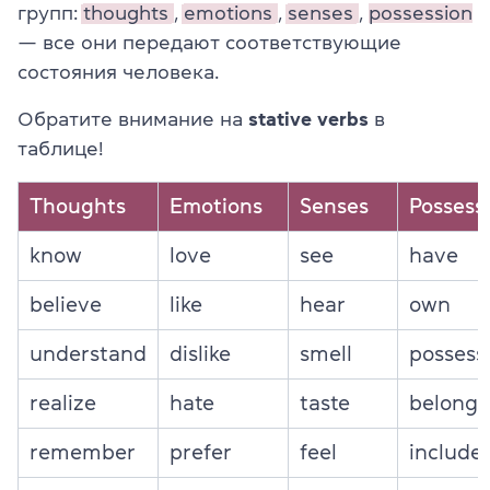
групп:
thoughts
,
emotions
,
senses
,
possession
— все они передают соответствующие
состояния человека.
Обратите внимание на
stative verbs
в
таблице!
Thoughts
Emotions
Senses
Possess
know
love
see
have
believe
like
hear
own
understand
dislike
smell
possess
realize
hate
taste
belong
remember
prefer
feel
include