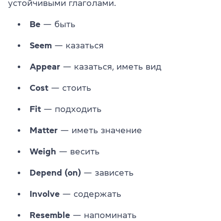
устойчивыми глаголами.
Be
— быть
Seem
— казаться
Appear
— казаться, иметь вид
Cost
— стоить
Fit
— подходить
Matter
— иметь значение
Weigh
— весить
Depend (on)
— зависеть
Involve
— содержать
Resemble
— напоминать