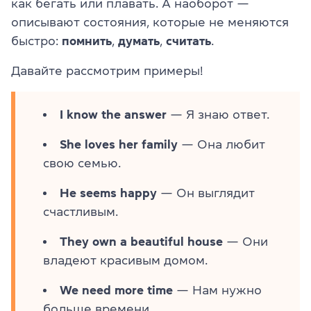
как бегать или плавать. А наоборот —
описывают состояния, которые не меняются
быстро:
помнить
,
думать
,
считать
.
Давайте рассмотрим примеры!
I know the answer
— Я знаю ответ.
She loves her family
— Она любит
свою семью.
He seems happy
— Он выглядит
счастливым.
They own a beautiful house
— Они
владеют красивым домом.
We need more time
— Нам нужно
больше времени