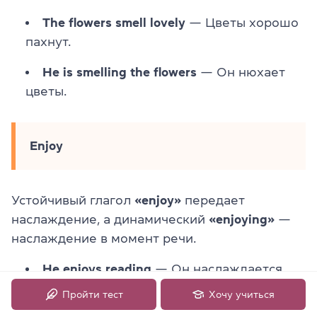
The flowers smell lovely
— Цветы хорошо
пахнут.
He is smelling the flowers
— Он нюхает
цветы.
Enjoy
Устойчивый глагол
«enjoy»
передает
наслаждение, а динамический
«enjoying»
—
наслаждение в момент речи.
He enjoys reading
— Он наслаждается
чтением.
Пройти тест
Хочу учиться