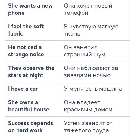
She wants a new
Она хочет новый
phone
телефон
I feel the soft
Я чувствую мягкую
fabric
ткань
He noticed a
Он заметил
strange noise
странный шум
They observe the
Они наблюдают за
stars at night
звездами ночью
I have a car
У меня есть машина
She owns a
Она владеет
beautiful house
красивым домом
Success depends
Успех зависит от
on hard work
тяжелого труда