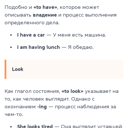
Подобно и
«to have»
, которое может
описывать
владение
и процесс выполнения
определенного дела.
I have a car
— У меня есть машина.
I am having lunch
— Я обедаю.
Look
Как глагол состояния,
«to look»
указывает на
то, как человек выглядит. Однако с
окончанием
-ing
— процесс наблюдения за
чем-то.
She looks tired
— Она выглядит уставшей.