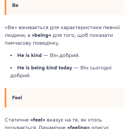
Be
«Be» вживається для характеристики певної
людини, а
«being»
для того, щоб показати
тимчасову поведінку.
He is kind
— Він добрий.
He is being kind today
— Він сьогодні
добрий.
Feel
Статичне
«feel»
вказує на те, як хтось
почувається. Динамічне
«feeling»
описує