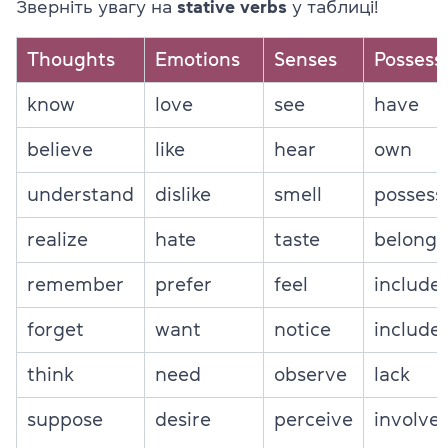
Зверніть увагу на
stative verbs
у таблиці!
Thoughts
Emotions
Senses
Possess
know
love
see
have
believe
like
hear
own
understand
dislike
smell
possess
realize
hate
taste
belong
remember
prefer
feel
include
forget
want
notice
include
think
need
observe
lack
suppose
desire
perceive
involve