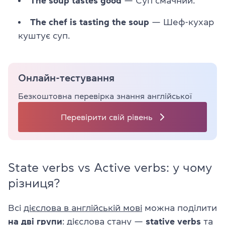
The soup tastes good
— Суп смачний.
The chef is tasting the soup
— Шеф-кухар
куштує суп.
Онлайн-тестування
Безкоштовна перевірка знання англійської
Перевірити свій рівень
State verbs vs Active verbs: у чому
різниця?
Всі
дієслова в англійській мові
можна поділити
на дві групи
: дієслова стану —
stative verbs
та