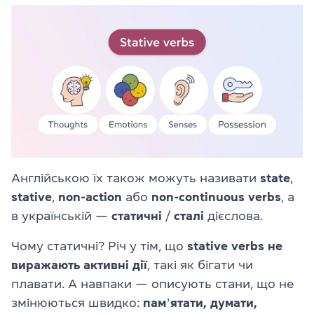
Англійською їх також можуть називати
state
,
stative
,
non-action
або
non-continuous verbs
, а
в українській —
статичні
/
сталі
дієслова.
Чому статичні? Річ у тім, що
stative verbs не
виражають активні дії
, такі як бігати чи
плавати. А навпаки — описують стани, що не
змінюються швидко:
памʼятати, думати,