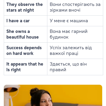
They observe the
Вони спостерігають за
stars at night
зірками вночі
I have a car
У мене є машина
She owns a
Вона має гарний
beautiful house
будинок
Success depends
Успіх залежить від
on hard work
важкої праці
It appears that he
Здається, що він
is right
правий