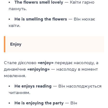
The flowers smell lovely
— Квіти гарно
пахнуть.
He is smelling the flowers
— Він нюхає
квіти.
Enjoy
Стале дієслово
«enjoy»
передає насолоду, а
динамічне
«enjoying»
— насолоду в момент
мовлення.
He enjoys reading
— Він насолоджується
читанням.
He is enjoying the party
— Він