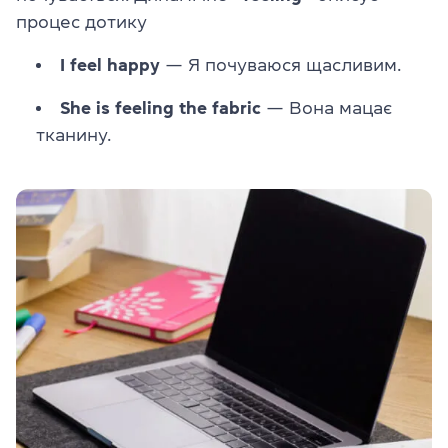
процес дотику
I feel happy
— Я почуваюся щасливим.
She is feeling the fabric
— Вона мацає
тканину.