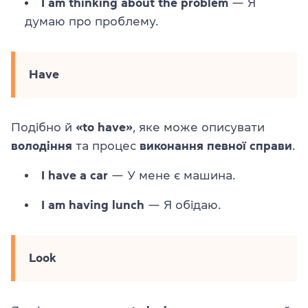
I am thinking about the problem
— Я
думаю про проблему.
Have
Подібно й
«to have»
, яке може описувати
володіння
та процес
виконання певної справи
.
I have a car
— У мене є машина.
I am having lunch
— Я обідаю.
Look