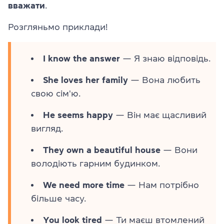
вважати
.
Розгляньмо приклади!
I know the answer
— Я знаю відповідь.
She loves her family
— Вона любить
свою сім'ю.
He seems happy
— Він має щасливий
вигляд.
They own a beautiful house
— Вони
володіють гарним будинком.
We need more time
— Нам потрібно
більше часу.
You look tired
— Ти маєш втомлений