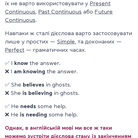
їх не варто використовувати у
Present
Continuous
,
Past Continuous
або
Future
Continuous
.
Навпаки ж сталі дієслова варто застосовувати
лише у простих —
Simple
, та доконаних —
Perfect
— граматичних часах.
✅ I
know
the answer.
❌ I
am knowing
the answer.
✅ She
believes
in ghosts.
❌ She
is believing
in ghosts.
✅ He
needs
some help.
❌ He
is needing
some help.
Однак, в англійській мові ми все ж таки
можемо зустріти дієслова стану із закінченням