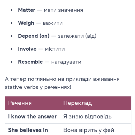
Matter
— мати значення
Weigh
— важити
Depend (on)
— залежати (від)
Involve
— містити
Resemble
— нагадувати
А тепер погляньмо на приклади вживання
stative verbs у реченнях!
Речення
Переклад
I know the answer
Я знаю відповідь
She believes in
Вона вірить у фей