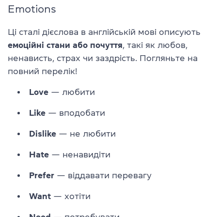
Emotions
Ці сталі дієслова в англійській мові описують
емоційні стани або почуття
, такі як любов,
ненависть, страх чи заздрість. Погляньте на
повний перелік!
Love
— любити
Like
— вподобати
Dislike
— не любити
Hate
— ненавидіти
Prefer
— віддавати перевагу
Want
— хотіти
Need
— потребувати