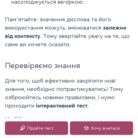
насолоджується вечіркою.
Памʼятайте: значення дієслова та його
використання можуть змінюватися
залежно
від контексту
. Тому звертайте увагу на те, що
саме ви хочете сказати.
Перевіряємо знання
Для того, щоб ефективно закріпити нові
знання, необхідно попрактикуватись! Тому
озброюйтесь новими правилами, і нумо
проходити
інтерактивний тест
.
Не бійтесь припускатись помилок — вони
роблять нас сильніше, адже дають
Пройти тест
Хочу вчитися
можливість зрозуміти слабкі місця та надалі