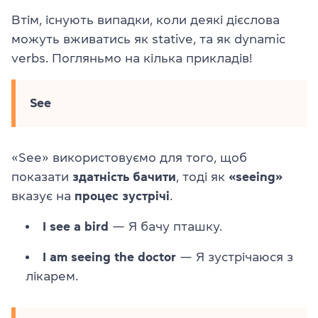
Втім, існують випадки, коли деякі дієслова
можуть вживатись як stative, та як dynamic
verbs. Погляньмо на кілька прикладів!
See
«See» використовуємо для того, щоб
показати
здатність бачити
, тоді як
«seeing»
вказує на
процес зустрічі
.
I see a bird
— Я бачу пташку.
I am seeing the doctor
— Я зустрічаюся з
лікарем.