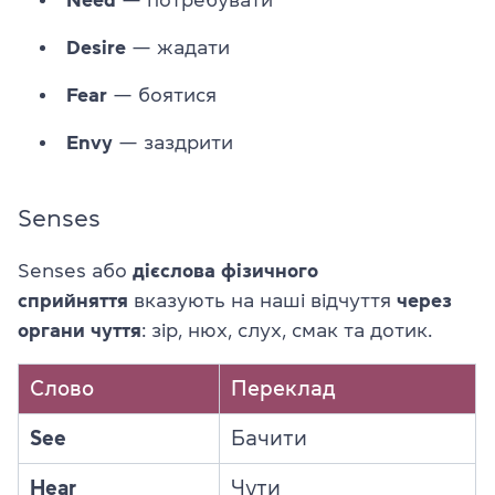
Desire
— жадати
Fear
— боятися
Envy
— заздрити
Senses
Senses або
дієслова фізичного
сприйняття
вказують на наші відчуття
через
органи чуття
: зір, нюх, слух, смак та дотик.
Слово
Переклад
See
Бачити
Hear
Чути