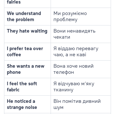
fairies
We understand
Ми розуміємо
the problem
проблему
They hate waiting
Вони ненавидять
чекати
I prefer tea over
Я віддаю перевагу
coffee
чаю, а не каві
She wants a new
Вона хоче новий
phone
телефон
I feel the soft
Я відчуваю м’яку
fabric
тканину
He noticed a
Він помітив дивний
strange noise
шум