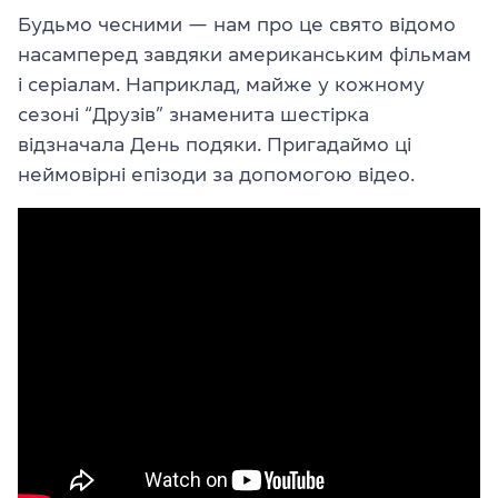
Будьмо чесними — нам про це свято відомо
насамперед завдяки американським фільмам
і серіалам. Наприклад, майже у кожному
сезоні “Друзів” знаменита шестірка
відзначала День подяки. Пригадаймо ці
неймовірні епізоди за допомогою відео.