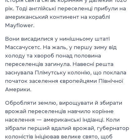
рік. Тоді англійські переселенці прибули на
американський континент на кораблі
Mayflower.
Вони висадилися у нинішньому штаті
Массачусетс. На жаль, у першу зиму від
холоду та хвороб понад половина
переселенців загинула. Навесні решта
заснувала Плімутську колонію, що поклала
початок заселення європейцями Північної
Америки.
Обробляти землю, вирощувати й збирати
врожай переселенців навчило корінне
населення — американські індіанці. Коли
зібрали перший вдалий врожай, губернатор
колоністів ініціював велике свято, щоб