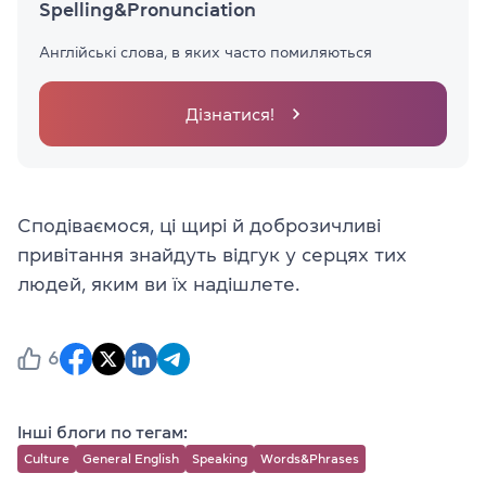
Spelling&Pronunciation
Англійські слова, в яких часто помиляються
Дізнатися!
Сподіваємося, ці щирі й доброзичливі
привітання знайдуть відгук у серцях тих
людей, яким ви їх надішлете.
6
Інші блоги по тегам:
Culture
General English
Speaking
Words&Phrases