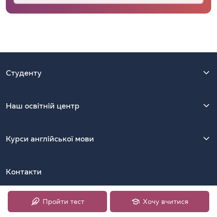
Студенту
Наш освітній центр
Курси англійської мови
Контакти
Київ, 01054, Україна, вул. Ярославів Вал, 13/2-Б, офіс 39.
Пройти тест
Хочу вчитися
Найближча станція метро — Золоті Ворота