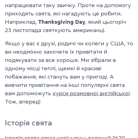
напрацювати таку звичку. Проте на допомогу
приходять свята, які нагадують це робити.
Наприклад,
Thanksgiving Day
, який цьогоріч
23 листопада святкують американці.
Якщо у вас є друзі, родичі чи колеги у США, то
ви неодмінно захочете їх привітати й
подякувати за все хороше. Ми зібрали в
одному місці теплі, щемкі й красиві
побажання, які стануть вам у пригоді. А
вивчити привітання на інші популярні свята
вам допоможуть
курси розмовної англійської
.
Тож, вперед!
Історія свята
Історія свята сягає корінням у далекий 1620