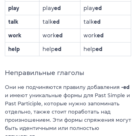
play
play
ed
play
ed
talk
talk
ed
talk
ed
work
work
ed
work
ed
help
help
ed
help
ed
Неправильные глаголы
Они не подчиняются правилу добавления
-ed
и имеют уникальные формы для Past Simple и
Past Participle, которые нужно запоминать
отдельно, также стоит поработать над
произношением. Эти формы спряжения могут
быть идентичными или полностью