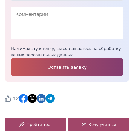
Нажимая эту кнопку, вы соглашаетесь на обработку
ваших персональных данных.
Оставить заявку
12
Другие блоги по тегам:
Пройти тест
Хочу учиться
General English
Grammar