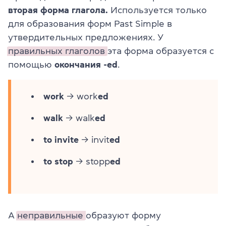
вторая форма глагола.
Используется только
для образования форм Past Simple в
утвердительных предложениях. У
правильных глаголов
эта форма образуется с
помощью
окончания -ed
.
work
→ work
ed
walk
→ walk
ed
to invite
→ invit
ed
to stop
→ stopp
ed
А
неправильные
образуют форму