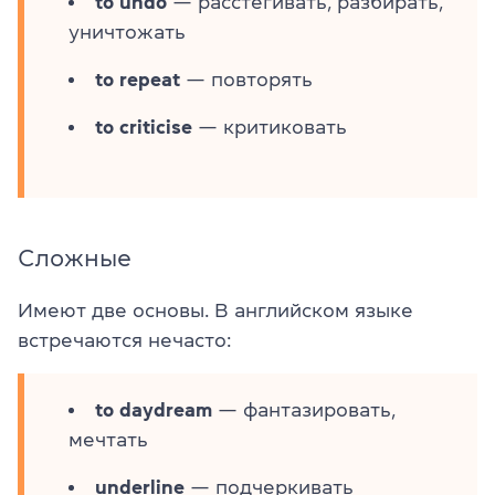
to undo
— расстегивать, разбирать,
уничтожать
to repeat
— повторять
to criticise
— критиковать
Сложные
Имеют две основы. В английском языке
встречаются нечасто:
to daydream
— фантазировать,
мечтать
underline
— подчеркивать