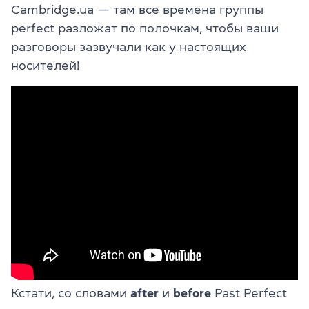
Cambridge.ua — там все времена группы
perfect разложат по полочкам, чтобы ваши
разговоры зазвучали как у настоящих
носителей!
Кстати, со словами
after
и
before
Past Perfect