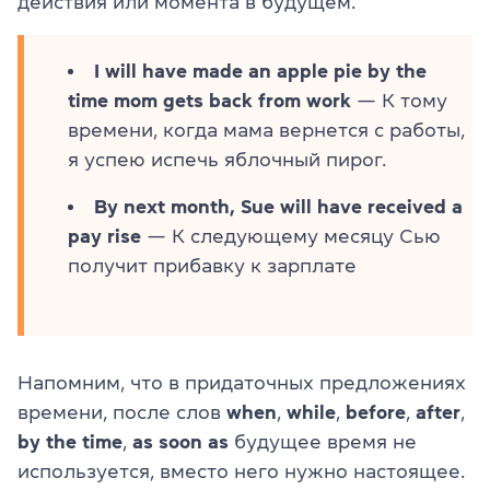
действия или момента в будущем.
I will have made an apple pie by the
time mom gets back from work
— К тому
времени, когда мама вернется с работы,
я успею испечь яблочный пирог.
By next month, Sue will have received a
pay rise
— К следующему месяцу Сью
получит прибавку к зарплате
Напомним, что в придаточных предложениях
времени, после слов
when
,
while
,
before
,
after
,
by
the
time
,
as
soon
as
будущее время не
используется, вместо него нужно настоящее.