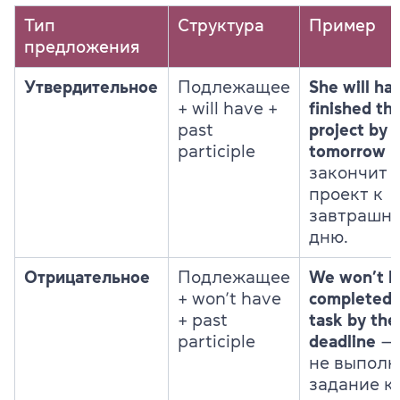
Тип
Структура
Пример
предложения
Утвердительное
Подлежащее
She will ha
+ will have +
finished th
past
project by
participle
tomorrow
—
закончит
проект к
завтрашн
дню.
Отрицательное
Подлежащее
We won’t h
+ won’t have
completed 
+ past
task by the
participle
deadline
—
не выпол
задание к