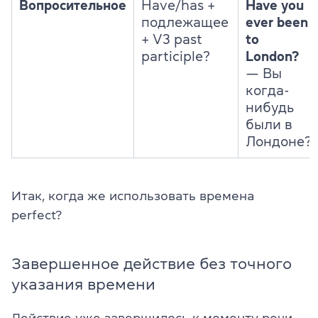
Вопросительное
Have/has +
Have you
подлежащее
ever been
+ V3 past
to
participle?
London?
— Вы
когда-
нибудь
были в
Лондоне?
Итак, когда же использовать времена
perfect?
Завершенное действие без точного
указания времени
Действие уже завершилось к моменту речи,