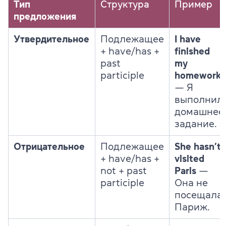
Тип
Структура
Пример
предложения
Утвердительное
Подлежащее
I have
+ have/has +
finished
past
my
participle
homework
— Я
выполнил
домашнее
задание.
Отрицательное
Подлежащее
She hasn’t
+ have/has +
visited
not + past
Paris
—
participle
Она не
посещала
Париж.