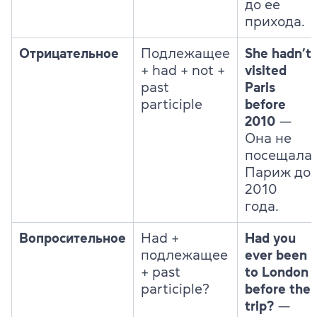
до ее
прихода.
Отрицательное
Подлежащее
She hadn’t
+ had + not +
visited
past
Paris
participle
before
2010
—
Она не
посещала
Париж до
2010
года.
Вопросительное
Had +
Had you
подлежащее
ever been
+ past
to London
participle?
before the
trip?
—