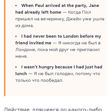
When Paul arrived at the party, Jane
had already left home
— Когда Пол
пришел на вечеринку, Джейн уже ушла
из дома.
I had never been to London before my
friend invited me
— Я никогда не был в
Лондоне, пока мой друг не пригласил
меня.
I wasn’t hungry because I had just had
lunch
— Я не был голоден, потому что
только что пообедал.
Действие, длящееся до какого-либо