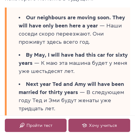
Our neighbours are moving soon. They
will have only been here a year
— Наши
соседи скоро переезжают. Они
проживут здесь всего год.
By May, I will have had this car for sixty
years
— К маю эта машина будет у меня
уже шестьдесят лет.
Next year Ted and Amy will have been
married for thirty years
— В следующем
году Тед и Эми будут женаты уже
тридцать лет.
Пройти тест
Хочу учиться