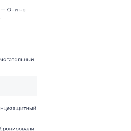
— Они не
.
могательный
лнцезащитный
бронировали