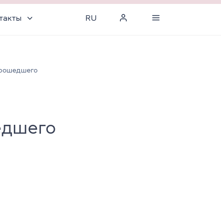
такты
RU
прошедшего
едшего