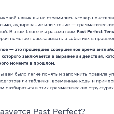
зыковой навык вы ни стремились усовершенствов
исьмо, аудирование или чтение — грамматически
ной. В этом блоге мы рассмотрим
Past Perfect Ten
орая помогает рассказывать о событиях в прошло
Tense — это прошедшее совершенное время английс
 которого заключается в выражении действия, кот
ного момента в прошлом.
обы вам было легче понять и запомнить правила у
подготовили таблички, временные коды и примеры
м разбираться в этих грамматических структурах
азуется Past Perfect?