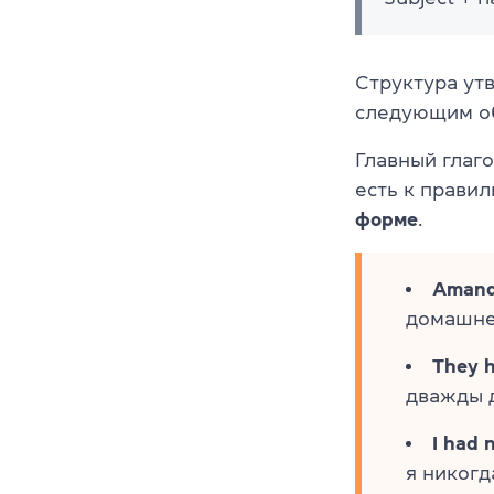
Структура ут
следующим об
Главный глаг
есть к прави
форме
.
Amanda
домашне
They h
дважды д
I had 
я никогд