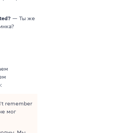
rted?
— Ты же
инка?
аем
ем
:
dn't remember
не мог
лодны. Мы