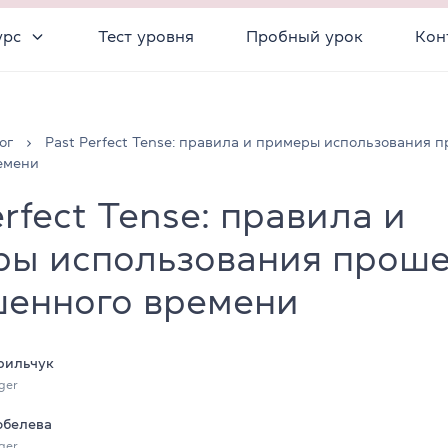
урс
Тест уровня
Пробный урок
Кон
ог
Past Perfect Tense: правила и примеры использования 
емени
erfect Tense: правила и
ры использования прош
шенного времени
рильчук
ger
обелева
ger