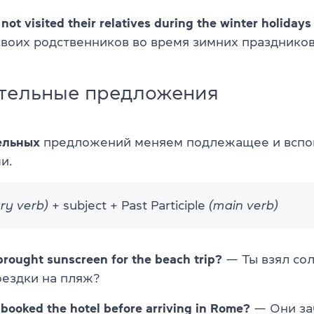
not visited their relatives during the winter holidays
своих родственников во время зимних праздников
тельные предложения
ельных
предложений меняем подлежащее и вспо
и.
ary verb)
+ subject + Past Participle
(main verb)
rought sunscreen for the beach trip?
— Ты взял со
оездки на пляж?
booked the hotel before arriving in Rome?
— Они за