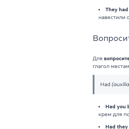
They had 
навестили 
Вопроси
Для
вопросит
глагол местам
Had
(auxili
Had you b
крем для п
Had they 