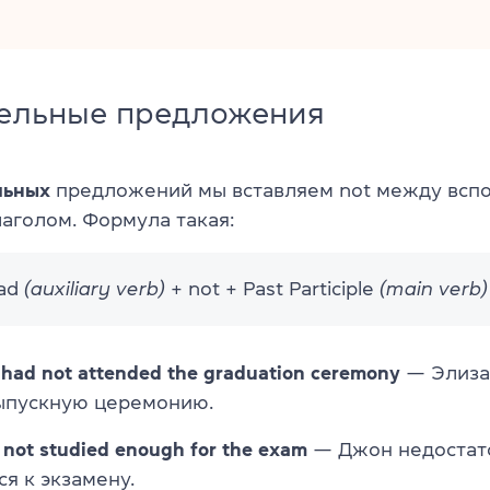
ельные предложения
льных
предложений мы вставляем not между всп
лаголом. Формула такая:
had
(auxiliary verb)
+ not + Past Participle
(main verb)
 had not attended the graduation ceremony
— Элиза
ыпускную церемонию.
not studied enough for the exam
— Джон недостат
я к экзамену.