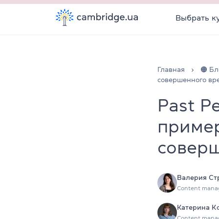
Выбрать к
Главная
🟠 Бл
совершенного вр
Past P
приме
совер
Валерия Ст
Content mana
Катерина К
Content mana