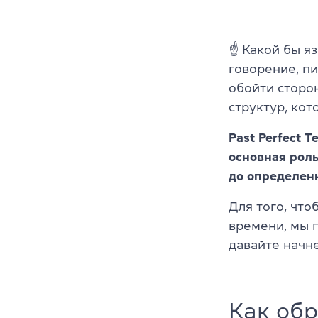
☝
Какой бы я
говорение, п
обойти сторо
структур, кот
Past Perfect 
основная роль
до определен
Для того, чт
времени, мы 
давайте начне
Как обр