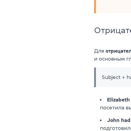
Отрицат
Для
отрицате
и основным г
Subject + 
Elizabeth
посетила в
John had 
подготовилс