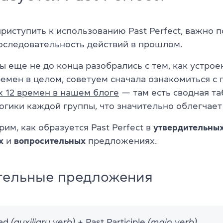
иступить к использованию Past Perfect, важно п
последовательность действий в прошлом.
вы еще не до конца разобрались с тем, как устрое
ремен в целом, советуем сначала ознакомиться с
х 12 времен в нашем блоге
— там есть сводная та
огики каждой группы, что значительно облегчает
рим, как образуется Past Perfect в
утвердительны
х
и
вопросительных
предложениях.
тельные предложения
had
(auxiliary verb)
+ Past Participle
(main verb)