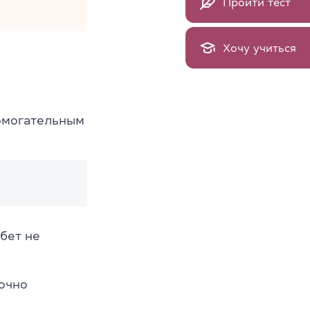
Пройти тест
Хочу учиться
омогательным
бет не
очно