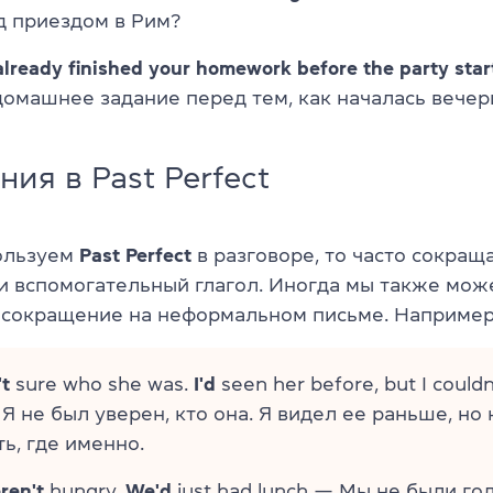
д приездом в Рим?
lready finished your homework before the party sta
домашнее задание перед тем, как началась вечер
ия в Past Perfect
ользуем
Past Perfect
в разговоре, то часто сокращ
 вспомогательный глагол. Иногда мы также мож
 сокращение на неформальном письме. Например
t
sure who she was.
I'd
seen her before, but I coul
Я не был уверен, кто она. Я видел ее раньше, но 
ь, где именно.
ren't
hungry.
We'd
just had lunch — Мы не были го