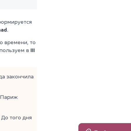
 формируется
had
.
о времени, то
спользуем в
III
а закончила
 Париж
До того дня