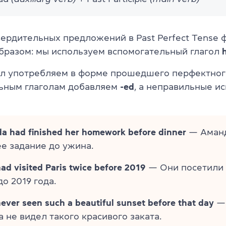
вердительных предложений в Past Perfect Tense
разом: мы используем вспомогательный глагол
ол употребляем в форме прошедшего перфектног
льным глаголам добавляем
-ed
, а неправильные и
 had finished her homework before dinner
— Аманд
е задание до ужина.
ad visited Paris twice before 2019
— Они посетили
о 2019 года.
never seen such a beautiful sunset before that day
— 
а не видел такого красивого заката.