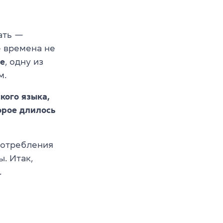
ать —
е времена не
se
, одну из
м.
кого языка,
орое длилось
потребления
. Итак,
.