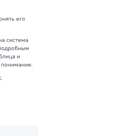
онять его
на система
 подробным
блица и
 понимание.
х
,