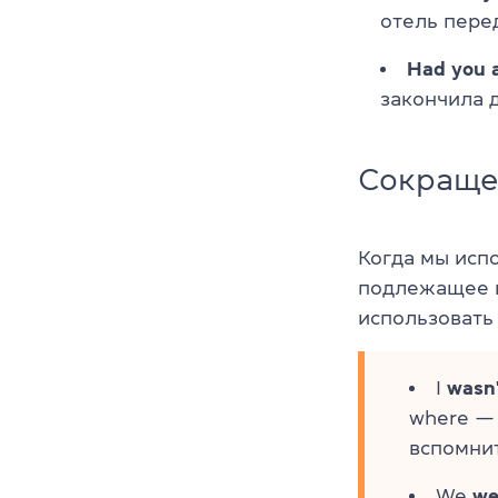
отель пере
Had you a
закончила 
Сокращен
Когда мы исп
подлежащее и
использовать
I
wasn'
where — 
вспомнит
We
we