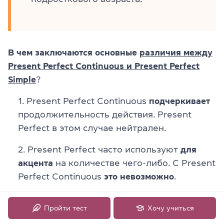
В чем заключаются основные
различия между
Present Perfect Continuous и Present Perfect
Simple
?
Present Perfect Continuous
подчеркивает
продолжительность
действия. Present
Perfect в этом случае нейтрален.
Present Perfect часто используют
для
акцента
на количестве чего-либо. С Present
Perfect Continuous
это невозможно
.
Present Perfect Continuous
фокусируется
Пройти тест
Хочу учиться
именно
на
действии,
в то время как Present