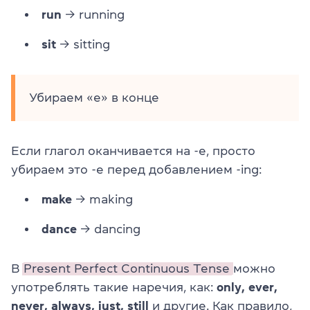
run
→ running
sit
→ sitting
Убираем «e» в конце
Если глагол оканчивается на -e, просто
убираем это -e перед добавлением -ing:
make
→ making
dance
→ dancing
В
Present Perfect Continuous Tense
можно
употреблять такие наречия, как:
only, ever,
never, always, just, still
и другие. Как правило,