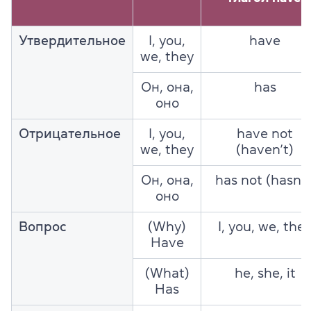
Утвердительное
I, you,
have
we, they
Он, она,
has
оно
Отрицательное
I, you,
have not
we, they
(haven’t)
Он, она,
has not (hasn’t
оно
Вопрос
(Why)
I, you, we, the
Have
(What)
he, she, it
Has