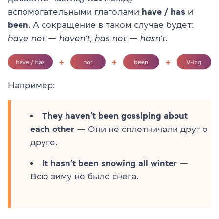
вспомогательными глаголами
have / has
и
been
. А сокращение в таком случае будет:
have not — haven’t, has not — hasn’t.
Например:
They haven’t been gossiping about
each other
— Они не сплетничали друг о
друге.
It hasn’t been snowing all winter
—
Всю зиму не было снега.