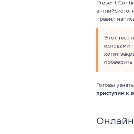
Present Conti
английского,
правил написа
Этот тест 
основами 
хотят закр
проверить 
Готовы узнат
приступим к 
Онлайн-