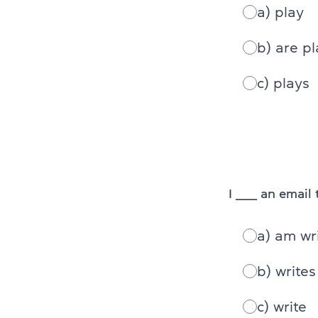
a) play
b) are p
c) plays
I ______ an emai
a) am wr
b) writes
c) write