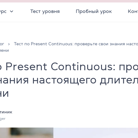
урс
Тест уровня
Пробный урок
Кон
ог
Тест по Present Continuous: проверьте свои знания наст
мени
о Present Continuous: пр
нания настоящего длите
ни
тиник
ger