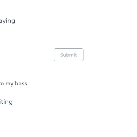
laying
Submit
l to my boss.
iting