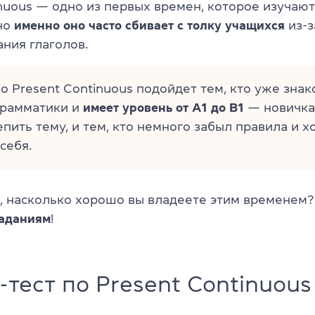
nuous — одно из первых времен, которое изучают
 но
именно оно часто сбивает с толку учащихся
из-з
ния глаголов.
по Present Continuous подойдет тем, кто уже знак
грамматики и
имеет уровень от A1 до B1
— новичка
епить тему, и тем, кто немного забыл правила и х
себя.
ь, насколько хорошо вы владеете этим временем?
заданиям
!
тест по Present Continuous