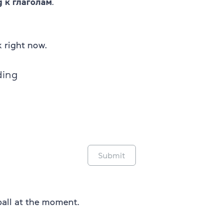
g к глаголам
.
ok right now.
ding
Submit
tball at the moment.