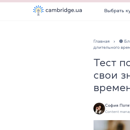
Выбрать к
Главная
🟠 Бл
длительного вре
Тест п
свои з
време
София Потя
Content mana