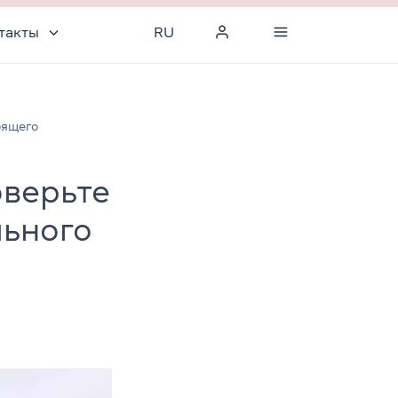
такты
RU
оящего
оверьте
льного