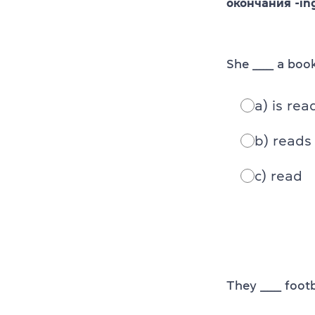
окончания -in
She ______ a bo
a) is rea
b) reads
c) read
They ______ foo