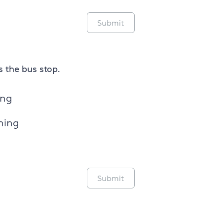
Submit
ds the bus stop.
ing
nning
Submit