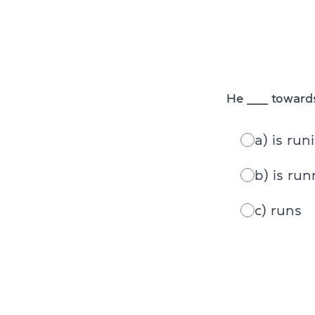
He ______ towar
a) is run
b) is ru
c) runs