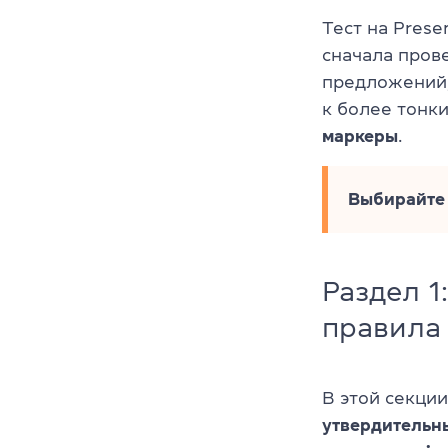
Тест на Pres
сначала пров
предложений,
к более тонк
маркеры
.
Выбирайте 
Раздел 1
правила
В этой секци
утвердительн