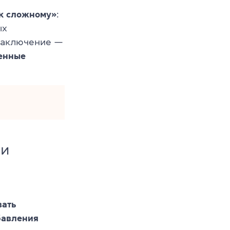
 к сложному»
:
ых
 заключение —
енные
 и
вать
бавления