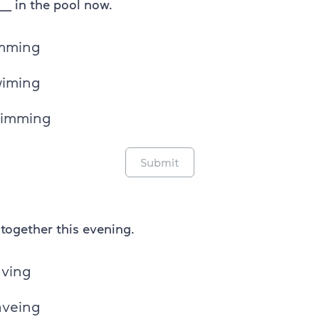
____ in the pool now.
imming
wiming
wimming
Submit
r together this evening.
aving
aveing