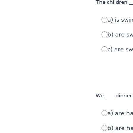
The children __
a) is sw
b) are s
c) are s
We ______ dinne
a) are h
b) are h