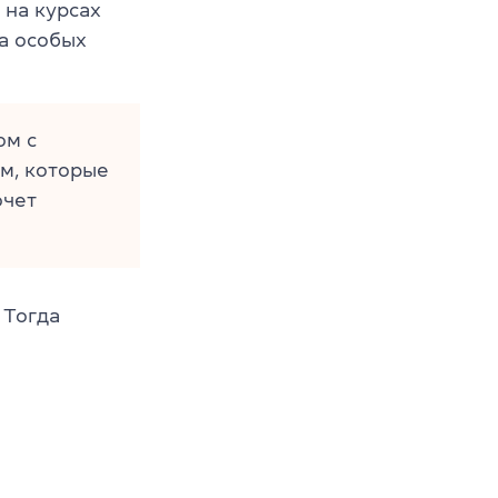
 на курсах
а особых
ом с
м, которые
очет
 Тогда