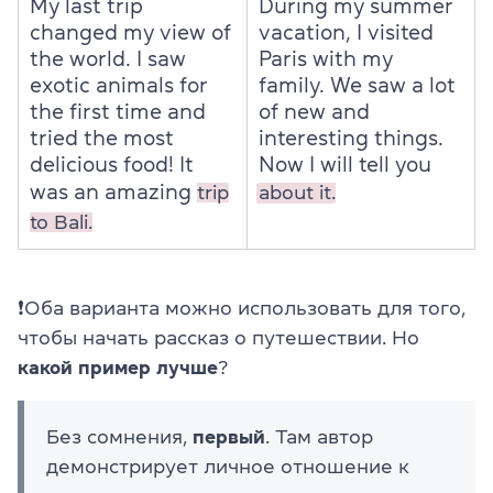
My last trip
During my summer
changed my view of
vacation, I visited
the world. I saw
Paris with my
exotic animals for
family. We saw a lot
the first time and
of new and
tried the most
interesting things.
delicious food! It
Now I will tell you
was an amazing
trip
about it.
to Bali.
❗Оба варианта можно использовать для того,
чтобы начать рассказ о путешествии. Но
какой пример лучше
?
Без сомнения,
первый
. Там автор
демонстрирует личное отношение к