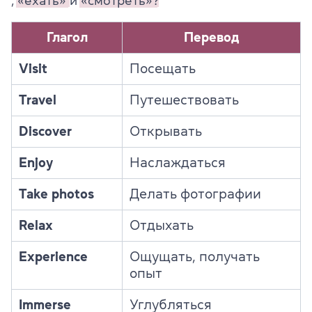
,
«ехать»
и
«смотреть»?
Глагол
Перевод
Visit
Посещать
Travel
Путешествовать
Discover
Открывать
Enjoy
Наслаждаться
Take photos
Делать фотографии
Relax
Отдыхать
Experience
Ощущать, получать
опыт
Immerse
Углубляться