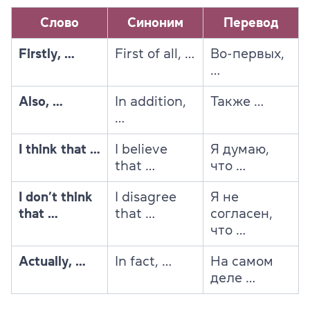
Слово
Синоним
Перевод
Firstly, …
First of all, …
В
о-первых,
…
Also, …
In addition,
Также …
…
I think that …
I believe
Я думаю,
that …
что …
I don’t think
I disagree
Я не
that …
that …
согласен,
что …
Actually, …
In fact, …
На самом
деле …