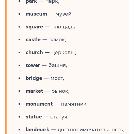
park
— парк,
museum
— музей,
square
— площадь,
castle
— замок,
church
— церковь ,
tower
— башня,
bridge
— мост,
market
— рынок,
monument
— памятник,
statue
— статуя,
landmark
— достопримечательность,