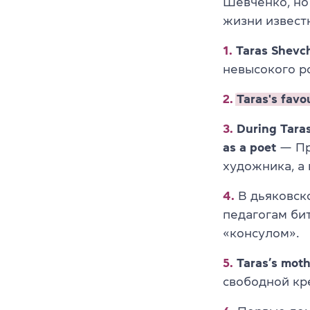
Шевченко, но
жизни известн
1.
Taras Shevc
невысокого р
2.
Taras's favo
3.
During Taras
as a poet
— Пр
художника, а 
4.
В дьяковск
педагогам би
«консулом».
5.
Taras’s moth
свободной кр