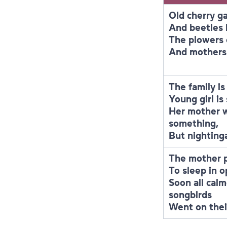
Old cherry g
And beetles 
The plowers c
And mothers 
The family is
Young girl is
Her mother w
something,
But nightinga
The mother pu
To sleep in o
Soon all calm
songbirds
Went on their