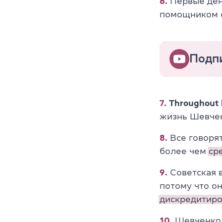
6.
Первые день
помощником 
Подп
7.
Throughout h
жизнь Шевчен
8.
Все говорят
более чем
ср
9.
Советская в
потому что о
дискредитиро
10.
Шевченко 