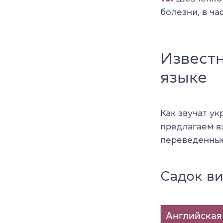
болезни, в ча
Извест
языке
Как звучат ук
предлагаем в
переведенные
Садок в
Английская