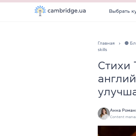
Выбрать к
Главная
🟠 Бл
skills
Стихи 
англий
улучша
Анна Роман
Content mana