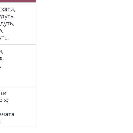
хати,
дуть,
дуть,
а,
ть.
и,
є.
,
ати
їх;
івчата
.