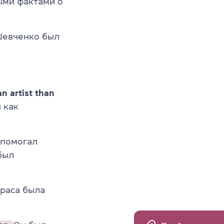
ыми фактами о
Шевченко был
n artist than
 как
 помогал
был
раса была