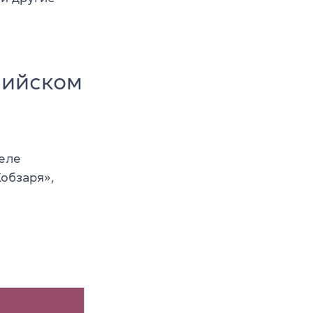
лийском
деле
обзаря»,