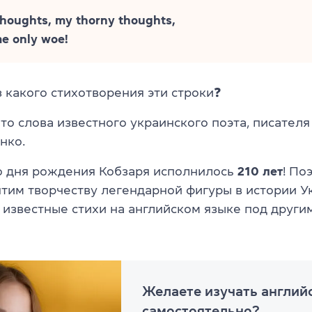
houghts, my thorny thoughts,
e only woe!
 какого стихотворения эти строки❓
то слова известного украинского поэта, писател
нко.
со дня рождения Кобзаря исполнилось
210 лет
! По
ятим творчеству легендарной фигуры в истории У
 известные стихи на английском языке под другим
Желаете изучать англий
самостоятельно?