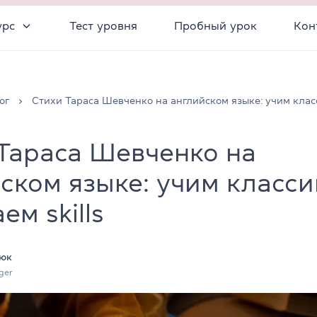
урс
Тест уровня
Пробный урок
Кон
ог
Стихи Тараса Шевченко на английском языке: учим кла
Тараса Шевченко на
ском языке: учим класси
ем skills
юк
ger