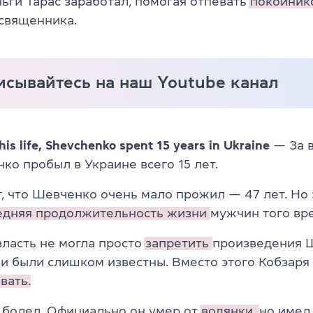
ги Тарас заработал, помогая отпевать
покойник
священника.
исывайтесь на наш Youtube канал
is life, Shevchenko spent 15 years in Ukraine
— За 
ко пробыл в Украине всего 15 лет.
, что Шевченко очень мало прожил — 47 лет. Но 
едняя продолжительность жизни
мужчин того вр
ласть не могла просто
запретить
произведения 
ни были слишком известны. Вместо этого Кобзаря
вать.
болел. Официально он умер от
водянки,
но имел