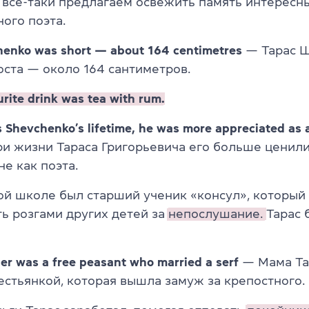
 все-таки предлагаем освежить память интересн
ого поэта.
henko was short — about 164 centimetres
— Тарас 
оста — около 164 сантиметров.
urite drink was tea with rum.
 Shevchenko’s lifetime, he was more appreciated as a
и жизни Тараса Григорьевича его больше ценили
не как поэта.
ой школе был старший ученик «консул», который
ть розгами других детей за
непослушание.
Тарас 
er was a free peasant who married a serf
— Мама Та
естьянкой, которая вышла замуж за крепостного.