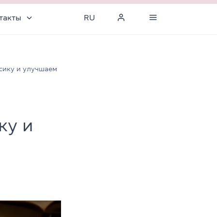
такты
RU
ссику и улучшаем
ку и