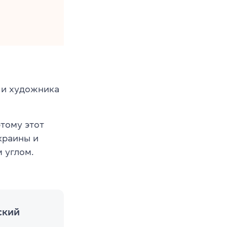
я и художника
этому этот
краины и
 углом.
ский