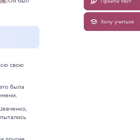
ов.
Он был
Пройти тест
Хочу учиться
всю свою
это была
емени.
Шевченко,
 пытались
 и другие