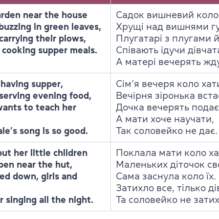
arden near the house
Садок вишневий коло 
buzzing in green leaves,
Хрущі над вишнями гу
arrying their plows,
Плугатарі з плугами й
cooking supper meals.
Співають ідучи дівчат
А матері вечерять жду
 having supper,
Сім’я вечеря коло хат
 serving evening food,
Вечірня зіронька вста
ants to teach her
Дочка вечерять подає
А мати хоче научати,
le’s song is so good.
Так соловейко не дaє.
t her little children
Поклала мати коло х
pen near the hut,
Маленьких діточок сво
ed down, girls and
Сама заснула коло їх.
Затихло все, тілько д
 singing all the night.
Та соловейко не затих