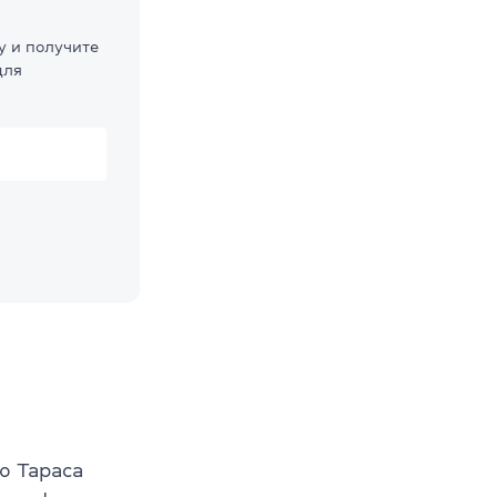
у и получите
для
ю Тараса